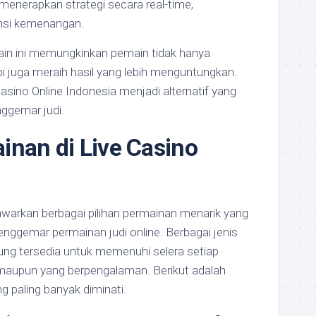
nerapkan strategi secara real-time,
nsi kemenangan.
in ini memungkinkan pemain tidak hanya
pi juga meraih hasil yang lebih menguntungkan.
Casino Online Indonesia
menjadi alternatif yang
ggemar judi.
inan di Live Casino
warkan berbagai pilihan permainan menarik yang
penggemar
permainan judi online
. Berbagai jenis
ung
tersedia untuk memenuhi selera setiap
 maupun yang berpengalaman. Berikut adalah
 paling banyak diminati.