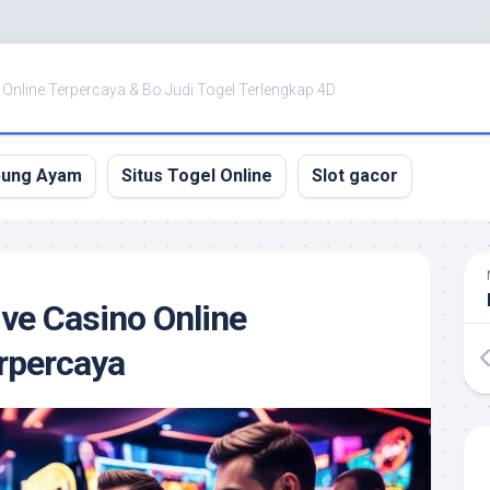
 Online Terpercaya & Bo Judi Togel Terlengkap 4D
bung Ayam
Situs Togel Online
Slot gacor
ive Casino Online
rpercaya