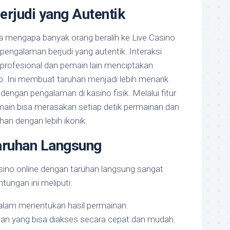
rjudi yang Autentik
a mengapa banyak orang beralih ke
Live Casino
pengalaman berjudi yang autentik. Interaksi
profesional dan pemain lain menciptakan
p. Ini membuat taruhan menjadi lebih menarik
engan pengalaman di kasino fisik. Melalui fitur
main bisa merasakan setiap detik permainan dan
han dengan lebih ikonik.
aruhan Langsung
ino online
dengan taruhan langsung sangat
ungan ini meliputi:
dalam menentukan hasil permainan.
han yang bisa diakses secara cepat dan mudah.