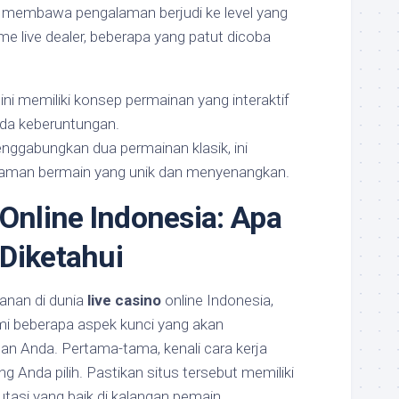
g membawa pengalaman berjudi ke level yang
e live dealer
, beberapa yang patut dicoba
ini memiliki konsep permainan yang interaktif
da keberuntungan.
nggabungkan dua permainan klasik, ini
aman bermain yang unik dan menyenangkan.
 Online Indonesia: Apa
Diketahui
anan di dunia
live casino
online Indonesia,
i beberapa aspek kunci yang akan
 Anda. Pertama-tama, kenali cara kerja
g Anda pilih. Pastikan situs tersebut memiliki
utasi yang baik di kalangan pemain.