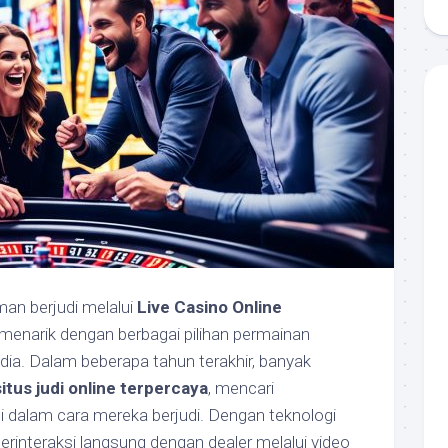
an berjudi melalui
Live Casino Online
menarik dengan berbagai pilihan
permainan
dia. Dalam beberapa tahun terakhir, banyak
situs judi online terpercaya
, mencari
 dalam cara mereka berjudi. Dengan teknologi
erinteraksi langsung dengan dealer melalui video