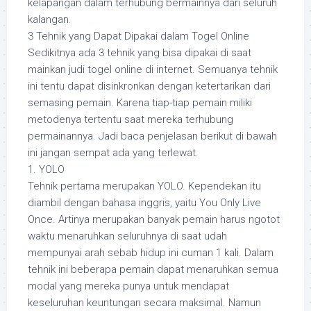
kelapangan dalam terhubung bermainnya dari seluruh
kalangan.
3 Tehnik yang Dapat Dipakai dalam Togel Online
Sedikitnya ada 3 tehnik yang bisa dipakai di saat
mainkan judi togel online di internet. Semuanya tehnik
ini tentu dapat disinkronkan dengan ketertarikan dari
semasing pemain. Karena tiap-tiap pemain miliki
metodenya tertentu saat mereka terhubung
permainannya. Jadi baca penjelasan berikut di bawah
ini jangan sempat ada yang terlewat.
1. YOLO
Tehnik pertama merupakan YOLO. Kependekan itu
diambil dengan bahasa inggris, yaitu You Only Live
Once. Artinya merupakan banyak pemain harus ngotot
waktu menaruhkan seluruhnya di saat udah
mempunyai arah sebab hidup ini cuman 1 kali. Dalam
tehnik ini beberapa pemain dapat menaruhkan semua
modal yang mereka punya untuk mendapat
keseluruhan keuntungan secara maksimal. Namun