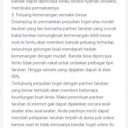
bandar dapat dipercaya selalu terasa nyaman sewaktu
membuka permainannya.
3. Peluang kemenangan semakin besar
Disamping itu permainkan perjudian togel atau model
taruhan yang lain bersama partner taruhan yang cocok
bakal berikan kemungkinan kemenangan lebih besar.
soal ini tentu akan memberi banyak peluang terhadap
seluruhnya golongan buat mendapati hadiah
kemenangan dengan mudah. Bandar bisa dipercaya
tentu tidak pernah nakal untuk sediakan pelbagai tipe
taruhan. Hingga winrate yang dijajakan dapat di atas
90%.
Terhubung perjudian togel dengan partner taruhan
yang benar tentulah akan memberi beberapa
keuntungan buat Anda. Maka penentuan partner
taruhan di internet gak dapat dijalankan secara asal-
asalan atau asal-asalan. Anda pastinya mesti dapat
memilah pelayanan taruhan terpilih di dunia judi online.
karena saat ini tidak semuanya bandar togel online itu