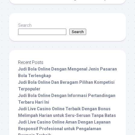
Search
Search
Recent Posts
Judi Bola Online Dengan Mengenal Jenis Pasaran
Bola Terlengkap
Judi Bola Online Dan Beragam Pilihan Kompetisi
Terpopuler
Judi Bola Online Dengan Informasi Pertandingan
Terbaru Hari Ini
Judi Live Casino Online Terbaik Dengan Bonus
Melimpah Harian untuk Seru-Seruan Tanpa Batas
Judi Live Casino Online Aman Dengan Layanan
Responsif Profesional untuk Pengalaman