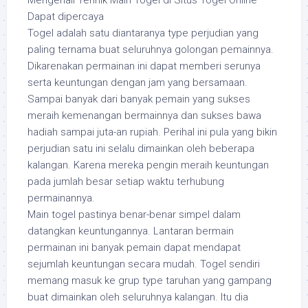
Mengenali Tehnik Main Togel di Situs Togel Online
Dapat dipercaya
Togel adalah satu diantaranya type perjudian yang
paling ternama buat seluruhnya golongan pemainnya.
Dikarenakan permainan ini dapat memberi serunya
serta keuntungan dengan jam yang bersamaan.
Sampai banyak dari banyak pemain yang sukses
meraih kemenangan bermainnya dan sukses bawa
hadiah sampai juta-an rupiah. Perihal ini pula yang bikin
perjudian satu ini selalu dimainkan oleh beberapa
kalangan. Karena mereka pengin meraih keuntungan
pada jumlah besar setiap waktu terhubung
permainannya.
Main togel pastinya benar-benar simpel dalam
datangkan keuntungannya. Lantaran bermain
permainan ini banyak pemain dapat mendapat
sejumlah keuntungan secara mudah. Togel sendiri
memang masuk ke grup type taruhan yang gampang
buat dimainkan oleh seluruhnya kalangan. Itu dia