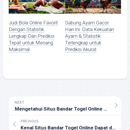
Judi Bola Online Favorit
Sabung Ayam Gacor
Dengan Statistik
Hari Ini: Data Kekuatan
Lengkap Dan Prediksi
Ayam & Statistik
Tepat untuk Menang
Terlengkap untuk
Maksimal
Prediksi Akurat
NEXT
Mengetahui Situs Bandar Togel Online Bisa dipercaya Kwandang
PREVIOUS
Kenal Situs Bandar Togel Online Dapat dipercaya Beraur