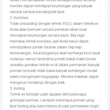
selalu memanfaatkan tehnik sebagai berikut lantaran
mereka dapat mendapat keuntungan yang banyak
sampai sampai berulang-kali lipat.
2. Investasi
Tidak sebanding dengan tehnik YOLO, dalam tehnik ini
Anda akan bermain secara perlahan-lahan buat
mendapat keuntungan secara pasti. Bila ingin
memakai tehnik investasi, jadi Anda harus dapat
menduplikasi jumlah taruhan dalam tiap-tiap
kemenangan. Keuntungannya akan berharga kecil awal
mulanya, namun lama-lama jumlah bakal makin besar.
sewaktu gunakan tehnik ini di dalam permainan banyak
pemain tentulah tidak bakal banyak kehilangan modal
waktu mengenyam kegagalan. Mereka malahan dapat
mengurus modalnya dengan baik.
3. Insting
Tehnik ini tentulah udah dipakai oleh beberapa
golongan pemain. Lantaran beberapa pemain yang
ikuti feeling atau kata hatinya di saat permainkan togel