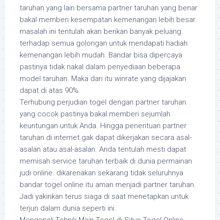
taruhan yang lain bersama partner taruhan yang benar
bakal memberi kesempatan kemenangan lebih besar.
masalah ini tentulah akan berikan banyak peluang
terhadap semua golongan untuk mendapati hadiah
kemenangan lebih mudah. Bandar bisa dipercaya
pastinya tidak nakal dalam penyediaan beberapa
model taruhan. Maka dari itu winrate yang dijajakan
dapat di atas 90%.
Terhubung perjudian togel dengan partner taruhan
yang cocok pastinya bakal memberi sejumlah
keuntungan untuk Anda. Hingga penentuan partner
taruhan di internet gak dapat dikerjakan secara asal-
asalan atau asal-asalan. Anda tentulah mesti dapat
memisah service taruhan terbaik di dunia permainan
judi online. dikarenakan sekarang tidak seluruhnya
bandar togel online itu aman menjadi partner taruhan.
Jadi yakinkan terus siaga di saat menetapkan untuk
terjun dalam dunia seperti ini.