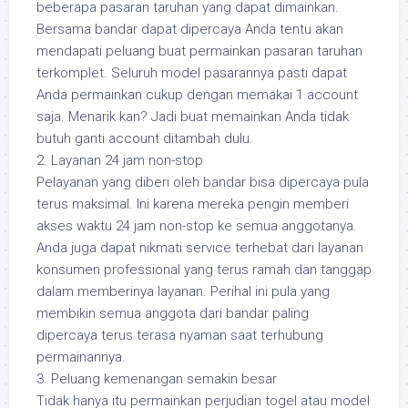
beberapa pasaran taruhan yang dapat dimainkan.
Bersama bandar dapat dipercaya Anda tentu akan
mendapati peluang buat permainkan pasaran taruhan
terkomplet. Seluruh model pasarannya pasti dapat
Anda permainkan cukup dengan memakai 1 account
saja. Menarik kan? Jadi buat memainkan Anda tidak
butuh ganti account ditambah dulu.
2. Layanan 24 jam non-stop
Pelayanan yang diberi oleh bandar bisa dipercaya pula
terus maksimal. Ini karena mereka pengin memberi
akses waktu 24 jam non-stop ke semua anggotanya.
Anda juga dapat nikmati service terhebat dari layanan
konsumen professional yang terus ramah dan tanggap
dalam memberinya layanan. Perihal ini pula yang
membikin semua anggota dari bandar paling
dipercaya terus terasa nyaman saat terhubung
permainannya.
3. Peluang kemenangan semakin besar
Tidak hanya itu permainkan perjudian togel atau model