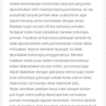
hadiah kemenangan berbentuk uang asli yang perlu
diperebutkan oleh masing-masing pemainnya. Itu dia
penyebab banyak pemain akan usaha keras agar
dapat menang serta memainkan dengan aman.
Mainkan togel secara off line tentunya semakin
terdapat resiko buat perjalanan taruhan beberapa
pemain. Pasalnya di Indonesia pekerjaan taruhan itu
tidak diperbolehkan oleh pemerintahan sebab dikira
merugikan. Namun demikian larangan itu tidak
dipedulikan beberapa penggemarnya. Mereka
malahan selalu puas dalam membuka bermainnya
walau dilaksanakan secara online. prosesnya juga
dapat dijalankan dengan gampang namun juga cepat
buat seluruhnya golongan sebab Anda saat ini telah
tidak butuh cari bandar darat ditambah dulu.
Walau demikian yakinkan terus main dengan broker
judi togel online paling dipercaya biar semuanya
pemain mendapati agunan keamanan. Service taruhan