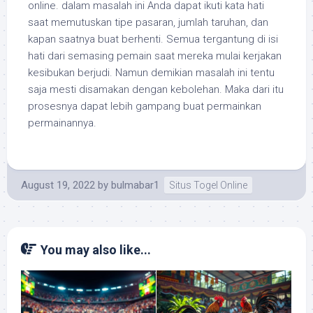
online. dalam masalah ini Anda dapat ikuti kata hati
saat memutuskan tipe pasaran, jumlah taruhan, dan
kapan saatnya buat berhenti. Semua tergantung di isi
hati dari semasing pemain saat mereka mulai kerjakan
kesibukan berjudi. Namun demikian masalah ini tentu
saja mesti disamakan dengan kebolehan. Maka dari itu
prosesnya dapat lebih gampang buat permainkan
permainannya.
August 19, 2022
by
bulmabar1
Situs Togel Online
You may also like...