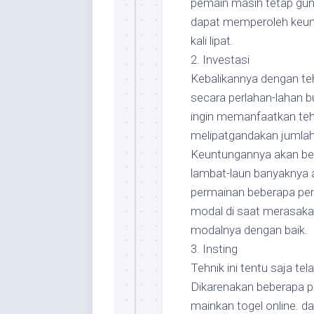
pemain masih tetap gun
dapat memperoleh keun
kali lipat.
2. Investasi
Kebalikannya dengan teh
secara perlahan-lahan b
ingin memanfaatkan tehn
melipatgandakan jumlah
Keuntungannya akan ber
lambat-laun banyaknya ak
permainan beberapa pem
modal di saat merasak
modalnya dengan baik.
3. Insting
Tehnik ini tentu saja te
Dikarenakan beberapa pe
mainkan togel online. da