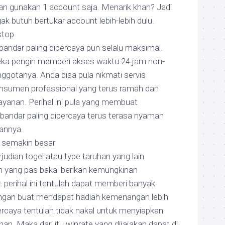
n gunakan 1 account saja. Menarik khan? Jadi
 butuh bertukar account lebih-lebih dulu.
stop
 bandar paling dipercaya pun selalu maksimal.
eka pengin memberi akses waktu 24 jam non-
ggotanya. Anda bisa pula nikmati servis
konsumen professional yang terus ramah dan
ayanan. Perihal ini pula yang membuat
bandar paling dipercaya terus terasa nyaman
annya.
 semakin besar
rjudian togel atau type taruhan yang lain
n yang pas bakal berikan kemungkinan
 perihal ini tentulah dapat memberi banyak
ongan buat mendapat hadiah kemenangan lebih
rcaya tentulah tidak nakal untuk menyiapkan
. Maka dari itu winrate yang dijajakan dapat di