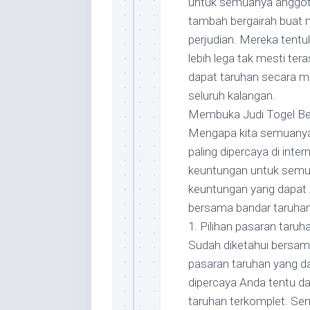
untuk semuanya anggot
tambah bergairah buat 
perjudian. Mereka tentu
lebih lega tak mesti tera
dapat taruhan secara mu
seluruh kalangan.
Membuka Judi Togel Be
Mengapa kita semuanya
paling dipercaya di inte
keuntungan untuk semua 
keuntungan yang dapat 
bersama bandar taruhan b
1. Pilihan pasaran taruh
Sudah diketahui bersama
pasaran taruhan yang d
dipercaya Anda tentu d
taruhan terkomplet. Se