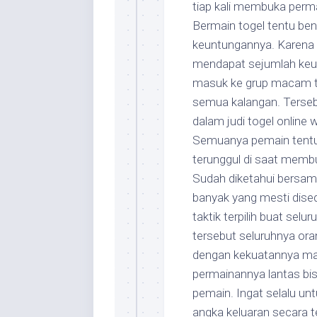
tiap kali membuka perm
Bermain togel tentu be
keuntungannya. Karena 
mendapat sejumlah keu
masuk ke grup macam t
semua kalangan. Terseb
dalam judi togel online
Semuanya pemain tentu
terunggul di saat memb
Sudah diketahui bersam
banyak yang mesti dise
taktik terpilih buat se
tersebut seluruhnya or
dengan kekuatannya mas
permainannya lantas bis
pemain. Ingat selalu un
angka keluaran secara t