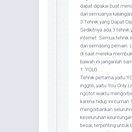
dapat dipakai buat me
dari semuanya kalangan
3 Tehnik yang Dapat Dip
Sedikitnya ada 3 tehnik 
internet. Semua tehnik 
dari semasing pemain. 
di saat mereka membuk
bawah ini janganlah sam
1. YOLO
Tehnik pertama yaitu Y
inggris, yaitu You Only 
ngotot waktu mengorb
karena hidup ini cuman 1
mengorbankan seluruhn
keseluruhan keuntungan
besar, terpenting untuk