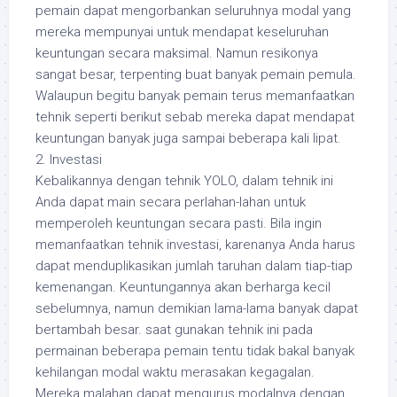
pemain dapat mengorbankan seluruhnya modal yang
mereka mempunyai untuk mendapat keseluruhan
keuntungan secara maksimal. Namun resikonya
sangat besar, terpenting buat banyak pemain pemula.
Walaupun begitu banyak pemain terus memanfaatkan
tehnik seperti berikut sebab mereka dapat mendapat
keuntungan banyak juga sampai beberapa kali lipat.
2. Investasi
Kebalikannya dengan tehnik YOLO, dalam tehnik ini
Anda dapat main secara perlahan-lahan untuk
memperoleh keuntungan secara pasti. Bila ingin
memanfaatkan tehnik investasi, karenanya Anda harus
dapat menduplikasikan jumlah taruhan dalam tiap-tiap
kemenangan. Keuntungannya akan berharga kecil
sebelumnya, namun demikian lama-lama banyak dapat
bertambah besar. saat gunakan tehnik ini pada
permainan beberapa pemain tentu tidak bakal banyak
kehilangan modal waktu merasakan kegagalan.
Mereka malahan dapat mengurus modalnya dengan