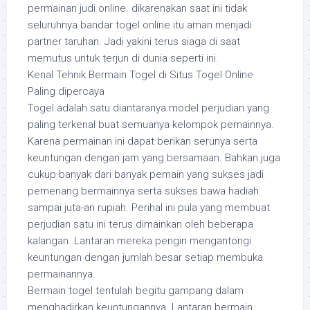
permainan judi online. dikarenakan saat ini tidak
seluruhnya bandar togel online itu aman menjadi
partner taruhan. Jadi yakini terus siaga di saat
memutus untuk terjun di dunia seperti ini.
Kenal Tehnik Bermain Togel di Situs Togel Online
Paling dipercaya
Togel adalah satu diantaranya model perjudian yang
paling terkenal buat semuanya kelompok pemainnya.
Karena permainan ini dapat berikan serunya serta
keuntungan dengan jam yang bersamaan. Bahkan juga
cukup banyak dari banyak pemain yang sukses jadi
pemenang bermainnya serta sukses bawa hadiah
sampai juta-an rupiah. Perihal ini pula yang membuat
perjudian satu ini terus dimainkan oleh beberapa
kalangan. Lantaran mereka pengin mengantongi
keuntungan dengan jumlah besar setiap membuka
permainannya.
Bermain togel tentulah begitu gampang dalam
menghadirkan keuntungannya. Lantaran bermain