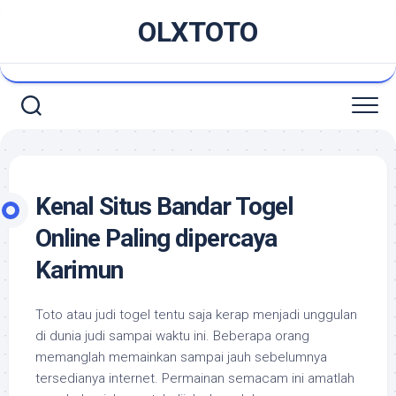
Skip
OLXTOTO
to
content
Kenal Situs Bandar Togel
Online Paling dipercaya
Karimun
Toto atau judi togel tentu saja kerap menjadi unggulan
di dunia judi sampai waktu ini. Beberapa orang
memanglah memainkan sampai jauh sebelumnya
tersedianya internet. Permainan semacam ini amatlah