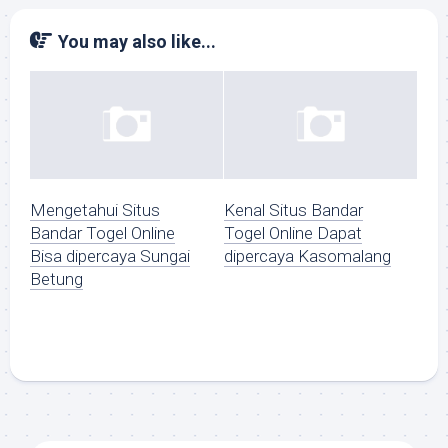
You may also like...
Mengetahui Situs
Kenal Situs Bandar
Bandar Togel Online
Togel Online Dapat
Bisa dipercaya Sungai
dipercaya Kasomalang
Betung