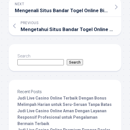
NEXT
Mengenali Situs Bandar Togel Online Bisa dipercaya Tanjungpinang Kota
PREVIOUS
Mengetahui Situs Bandar Togel Online Bisa dipercaya Gunung Sahilan
Search
Search
Recent Posts
Judi Live Casino Online Terbaik Dengan Bonus
Melimpah Harian untuk Seru-Seruan Tanpa Batas
Judi Live Casino Online Aman Dengan Layanan
Responsif Profesional untuk Pengalaman
Bermain Terbaik