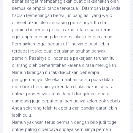
benar sangat membahagiakan buat dilaksanakan oleh
semua kelompok tanpa terkecuali. Ditambah lagi Anda
hadiah kemenangan berwujud uang asli yang wajib
diperebutkan oleh semasing pemainnya. Itu dia
pemicu beberapa pemain akan tetap usaha keras
agar dapat menang dan memainkan dengan aman.
Permainkan togel secara off-line yang pasti lebih
terdapat resiko buat perjalanan taruhan banyak
pemain. Pasalnya di Indonesia pekerjaan taruhan itu
dilarang oleh pemerintahan karena dirasa merugikan.
Namun larangan itu tak diacuhkan beberapa
penggemarnya. Mereka malahan selalu puas dalam
membuka bermainnya kendati dilaksanakan secara
online. prosesnya lantas dapat dikerjakan secara
gampang juga cepat buat semuanya kelompok sebab
Anda sekarang telah tak perlu cari bandar darat lebih-
lebih dulu.
Namun yakinkan terus bermain dengan biro judi togel
online paling dipercaya supaya semuanya pemain