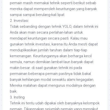
pemain masih memakai tehnik seperti berikut sebab
mereka dapat memperoleh keuntungan yang banyak
sampai sampai berulang-kali lipat.
2. Investasi
Tidak sebanding dengan tehnik YOLO, dalam tehnik ini
Anda akan main secara perlahan-lahan untuk
mendapat keuntungan secara pasti. Kalau mau
gunakan tehnik investasi, karena itu Anda mesti dapat
menduplikasikan jumlah taruhan dalam tiap-tiap
kemenangan. Keuntungannya akan berharga kecil
semula, namun demikian lambat-laun banyak dapat
makin besar. di saat gunakan tehnik ini pada
permainan beberapa pemain pastinya tidak bakal
banyak kehilangan modal sewaktu alami kegagalan.
Mereka malahan dapat mengurus modalnya dengan
baik.
3. Insting
Tehnik ini tentu udah dipakai oleh banyaknya kelompok
pemain. Dikarenakan sejumlah pemain yang mengikut