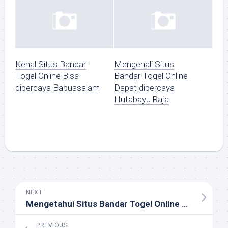
Kenal Situs Bandar
Mengenali Situs
Togel Online Bisa
Bandar Togel Online
dipercaya Babussalam
Dapat dipercaya
Hutabayu Raja
NEXT
Mengetahui Situs Bandar Togel Online Bisa dipercaya Makian Barat
PREVIOUS