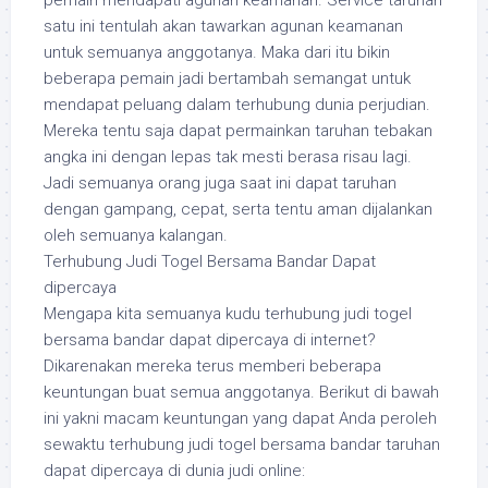
pemain mendapati agunan keamanan. Service taruhan
satu ini tentulah akan tawarkan agunan keamanan
untuk semuanya anggotanya. Maka dari itu bikin
beberapa pemain jadi bertambah semangat untuk
mendapat peluang dalam terhubung dunia perjudian.
Mereka tentu saja dapat permainkan taruhan tebakan
angka ini dengan lepas tak mesti berasa risau lagi.
Jadi semuanya orang juga saat ini dapat taruhan
dengan gampang, cepat, serta tentu aman dijalankan
oleh semuanya kalangan.
Terhubung Judi Togel Bersama Bandar Dapat
dipercaya
Mengapa kita semuanya kudu terhubung judi togel
bersama bandar dapat dipercaya di internet?
Dikarenakan mereka terus memberi beberapa
keuntungan buat semua anggotanya. Berikut di bawah
ini yakni macam keuntungan yang dapat Anda peroleh
sewaktu terhubung judi togel bersama bandar taruhan
dapat dipercaya di dunia judi online: