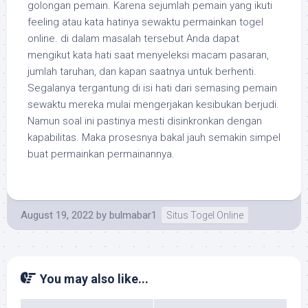
golongan pemain. Karena sejumlah pemain yang ikuti
feeling atau kata hatinya sewaktu permainkan togel
online. di dalam masalah tersebut Anda dapat
mengikut kata hati saat menyeleksi macam pasaran,
jumlah taruhan, dan kapan saatnya untuk berhenti.
Segalanya tergantung di isi hati dari semasing pemain
sewaktu mereka mulai mengerjakan kesibukan berjudi.
Namun soal ini pastinya mesti disinkronkan dengan
kapabilitas. Maka prosesnya bakal jauh semakin simpel
buat permainkan permainannya.
August 19, 2022
by
bulmabar1
Situs Togel Online
You may also like...