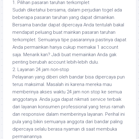
1. Pilihan pasaran taruhan terkomplet
Sudah diketahui bersama, dalam perjudian togel ada
beberapa pasaran taruhan yang dapat dimainkan.
Bersama bandar dapat dipercaya Anda tentulah bakal
mendapat peluang buat mainkan pasaran taruhan
terkomplet. Semuanya tipe pasarannya pastinya dapat
Anda permainkan hanya cukup memakai 1 account
saja. Menarik kan? Jadi buat memainkan Anda gak
penting berubah account lebih-lebih dulu.
2. Layanan 24 jam non-stop
Pelayanan yang diberi oleh bandar bisa dipercaya pun
terus maksimal. Masalah ini karena mereka mau
memberinya akses waktu 24 jam non stop ke semua
anggotanya. Anda juga dapat nikmati service terbaik
dari layanan konsumen professional yang terus ramah
dan responsive dalam memberinya layanan. Perihal ini
pula yang bikin semuanya anggota dari bandar paling
dipercaya selalu berasa nyaman di saat membuka
permainannya.