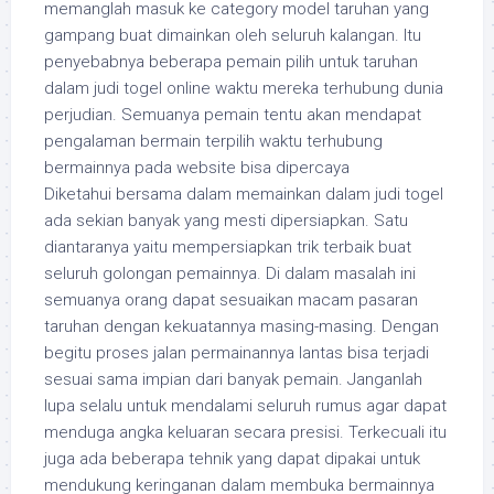
memanglah masuk ke category model taruhan yang
gampang buat dimainkan oleh seluruh kalangan. Itu
penyebabnya beberapa pemain pilih untuk taruhan
dalam judi togel online waktu mereka terhubung dunia
perjudian. Semuanya pemain tentu akan mendapat
pengalaman bermain terpilih waktu terhubung
bermainnya pada website bisa dipercaya
Diketahui bersama dalam memainkan dalam judi togel
ada sekian banyak yang mesti dipersiapkan. Satu
diantaranya yaitu mempersiapkan trik terbaik buat
seluruh golongan pemainnya. Di dalam masalah ini
semuanya orang dapat sesuaikan macam pasaran
taruhan dengan kekuatannya masing-masing. Dengan
begitu proses jalan permainannya lantas bisa terjadi
sesuai sama impian dari banyak pemain. Janganlah
lupa selalu untuk mendalami seluruh rumus agar dapat
menduga angka keluaran secara presisi. Terkecuali itu
juga ada beberapa tehnik yang dapat dipakai untuk
mendukung keringanan dalam membuka bermainnya