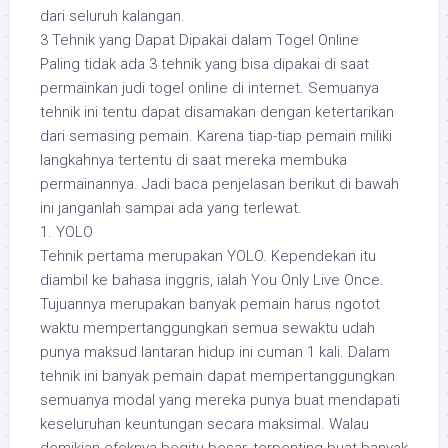
dari seluruh kalangan.
3 Tehnik yang Dapat Dipakai dalam Togel Online
Paling tidak ada 3 tehnik yang bisa dipakai di saat
permainkan judi togel online di internet. Semuanya
tehnik ini tentu dapat disamakan dengan ketertarikan
dari semasing pemain. Karena tiap-tiap pemain miliki
langkahnya tertentu di saat mereka membuka
permainannya. Jadi baca penjelasan berikut di bawah
ini janganlah sampai ada yang terlewat.
1. YOLO
Tehnik pertama merupakan YOLO. Kependekan itu
diambil ke bahasa inggris, ialah You Only Live Once.
Tujuannya merupakan banyak pemain harus ngotot
waktu mempertanggungkan semua sewaktu udah
punya maksud lantaran hidup ini cuman 1 kali. Dalam
tehnik ini banyak pemain dapat mempertanggungkan
semuanya modal yang mereka punya buat mendapati
keseluruhan keuntungan secara maksimal. Walau