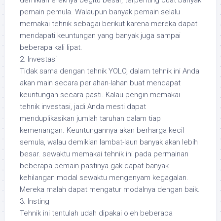
demikian efeknya begitu besar, terpenting buat banyak
pemain pemula. Walaupun banyak pemain selalu
memakai tehnik sebagai berikut karena mereka dapat
mendapati keuntungan yang banyak juga sampai
beberapa kali lipat.
2. Investasi
Tidak sama dengan tehnik YOLO, dalam tehnik ini Anda
akan main secara perlahan-lahan buat mendapat
keuntungan secara pasti. Kalau pengin memakai
tehnik investasi, jadi Anda mesti dapat
menduplikasikan jumlah taruhan dalam tiap
kemenangan. Keuntungannya akan berharga kecil
semula, walau demikian lambat-laun banyak akan lebih
besar. sewaktu memakai tehnik ini pada permainan
beberapa pemain pastinya gak dapat banyak
kehilangan modal sewaktu mengenyam kegagalan.
Mereka malah dapat mengatur modalnya dengan baik.
3. Insting
Tehnik ini tentulah udah dipakai oleh beberapa