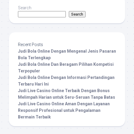
Search
Search
Recent Posts
Judi Bola Online Dengan Mengenal Jenis Pasaran
Bola Terlengkap
Judi Bola Online Dan Beragam Pilihan Kompetisi
Terpopuler
Judi Bola Online Dengan Informasi Pertandingan
Terbaru Hari Ini
Judi Live Casino Online Terbaik Dengan Bonus
Melimpah Harian untuk Seru-Seruan Tanpa Batas
Judi Live Casino Online Aman Dengan Layanan
Responsif Profesional untuk Pengalaman
Bermain Terbaik