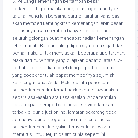
3. Peluang kemenangan bertambah besar
Terkecuali itu permainkan perjudian togel atau type
taruhan yang lain bersama partner taruhan yang pas
akan memberi kemungkinan kemenangan lebih besar.
ini pastinya akan memberi banyak peluang pada
seluruh golongan buat mendapat hadiah kemenangan
lebih mudah. Bandar paling dipercaya tentu saja tidak
pernah nakal untuk menyiapkan beberapa tipe taruhan.
Maka dari itu winrate yang dijajakan dapat di atas 90%.
Terhubung perjudian togel dengan partner taruhan
yang cocok tentulah dapat memberinya sejumlah
keuntungan buat Anda. Maka dari itu penentuan
partner taruhan di internet tidak dapat dilaksanakan
secara asal-asalan atau asal-asalan. Anda tentulah
harus dapat memperbandingkan service taruhan
terbaik di dunia judi online. lantaran sekarang tidak
semuanya bandar togel online itu aman dijadikan
partner taruhan. Jadi yakini terus hati-hati waktu
memutus untuk terjun dalam dunia seperti ini.