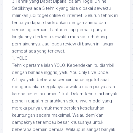
3 Tehnik yang Dapat Dipakai dalam Togel Online
Sedikitnya ada 3 tehnik yang bisa dipakai sewaktu
mainkan judi togel online di internet. Seluruh tehnik ini
tentunya dapat disinkronkan dengan animo dari
semasing pemain. Lantaran tiap pemain punyai
langkahnya tertentu sewaktu mereka terhubung
permainannya. Jadi baca review di bawah ini jangan
sempat ada yang terlewat.
1. YOLO
Tehnik pertama ialah YOLO. Kependekan itu diambil
dengan bahasa inggris, yaitu You Only Live Once.
Artinya yaitu beberapa pemain harus ngotot saat
mengorbankan segalanya sewaktu udah punya arah
karena hidup ini cuman 1 kali. Dalam tehnik ini banyak
pemain dapat menaruhkan seluruhnya modal yang
mereka punya untuk memperoleh keseluruhan
keuntungan secara maksimal. Walau demikian
dampaknya terlampau besar, khususnya untuk
beberapa pemain pemula. Walaupun sangat banyak