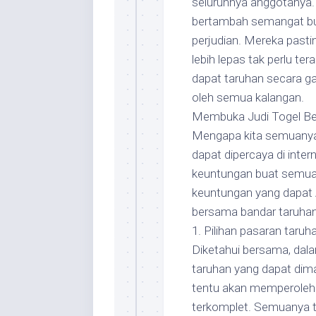
seluruhnya anggotanya
bertambah semangat b
perjudian. Mereka pasti
lebih lepas tak perlu ter
dapat taruhan secara ga
oleh semua kalangan.
Membuka Judi Togel Be
Mengapa kita semuanya 
dapat dipercaya di inte
keuntungan buat semua
keuntungan yang dapat 
bersama bandar taruhan 
1. Pilihan pasaran taruh
Diketahui bersama, dala
taruhan yang dapat dim
tentu akan memperoleh 
terkomplet. Semuanya t