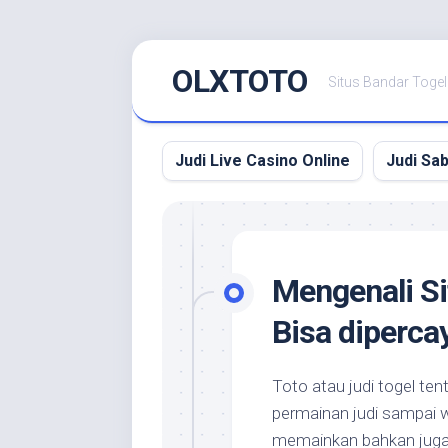
Skip
OLXTOTO
to
Situs Bandar Togel
content
Judi Live Casino Online
Judi Sa
Mengenali Si
Bisa diperca
Toto atau judi togel ten
permainan judi sampai 
memainkan bahkan juga 