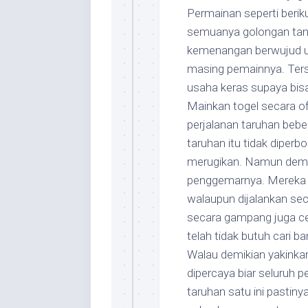
Permainan seperti beri
semuanya golongan tanp
kemenangan berwujud ua
masing pemainnya. Ter
usaha keras supaya bi
Mainkan togel secara of
perjalanan taruhan bebe
taruhan itu tidak diper
merugikan. Namun demiki
penggemarnya. Mereka 
walaupun dijalankan sec
secara gampang juga ce
telah tidak butuh cari ba
Walau demikian yakinkan
dipercaya biar seluruh
taruhan satu ini pasti