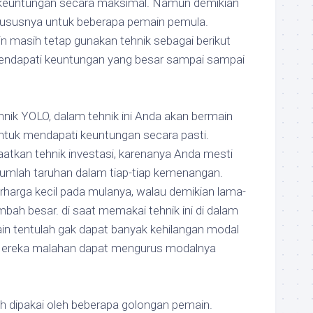
keuntungan secara maksimal. Namun demikian
khususnya untuk beberapa pemain pemula.
 masih tetap gunakan tehnik sebagai berikut
endapati keuntungan yang besar sampai sampai
nik YOLO, dalam tehnik ini Anda akan bermain
untuk mendapati keuntungan secara pasti.
atkan tehnik investasi, karenanya Anda mesti
jumlah taruhan dalam tiap-tiap kemenangan.
harga kecil pada mulanya, walau demikian lama-
bah besar. di saat memakai tehnik ini di dalam
n tentulah gak dapat banyak kehilangan modal
 Mereka malahan dapat mengurus modalnya
dah dipakai oleh beberapa golongan pemain.