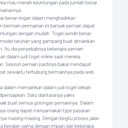
eka mau meraih keuntungan pada jumlah besar
mainannya.
nar-benar ringan dalam menghadirkan
n bermain permainan ini banyak pemain dapat
tungan dengan mudah. Togel sendiri benar-
i model taruhan yang gampang buat dimainkan
an. Itu dia penyebabnya beberapa pemain
n dalam judi togel online saat mereka
an. Seluruh pemain pastinya bakal mendapat
bat sewaktu terhubung bermainnya pada web
a dalam memainkan dalam judi togel sekian
ipersiapkan. Satu diantaranya yakni
baik buat semua golongan pemainnya. Dalam
uhnya orang dapat menyamakan type pasaran
nya masing-masing. Dengan begitu proses jalan
a berjalan sama dengan impian dari beberapa