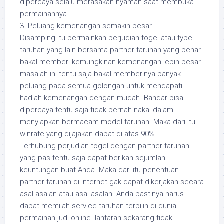
dipercaya selalu merasakan nyaman saat membuka
permainannya.
3. Peluang kemenangan semakin besar
Disamping itu permainkan perjudian togel atau type
taruhan yang lain bersama partner taruhan yang benar
bakal memberi kemungkinan kemenangan lebih besar.
masalah ini tentu saja bakal memberinya banyak
peluang pada semua golongan untuk mendapati
hadiah kemenangan dengan mudah. Bandar bisa
dipercaya tentu saja tidak pernah nakal dalam
menyiapkan bermacam model taruhan. Maka dari itu
winrate yang dijajakan dapat di atas 90%.
Terhubung perjudian togel dengan partner taruhan
yang pas tentu saja dapat berikan sejumlah
keuntungan buat Anda. Maka dari itu penentuan
partner taruhan di internet gak dapat dikerjakan secara
asal-asalan atau asal-asalan. Anda pastinya harus
dapat memilah service taruhan terpilih di dunia
permainan judi online. lantaran sekarang tidak