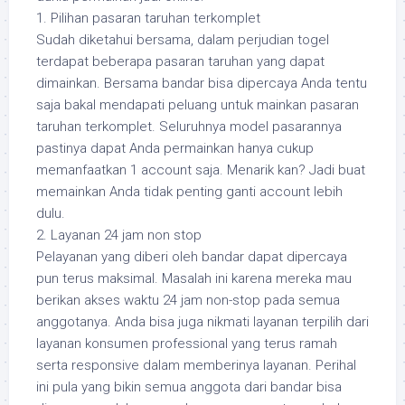
1. Pilihan pasaran taruhan terkomplet
Sudah diketahui bersama, dalam perjudian togel
terdapat beberapa pasaran taruhan yang dapat
dimainkan. Bersama bandar bisa dipercaya Anda tentu
saja bakal mendapati peluang untuk mainkan pasaran
taruhan terkomplet. Seluruhnya model pasarannya
pastinya dapat Anda permainkan hanya cukup
memanfaatkan 1 account saja. Menarik kan? Jadi buat
memainkan Anda tidak penting ganti account lebih
dulu.
2. Layanan 24 jam non stop
Pelayanan yang diberi oleh bandar dapat dipercaya
pun terus maksimal. Masalah ini karena mereka mau
berikan akses waktu 24 jam non-stop pada semua
anggotanya. Anda bisa juga nikmati layanan terpilih dari
layanan konsumen professional yang terus ramah
serta responsive dalam memberinya layanan. Perihal
ini pula yang bikin semua anggota dari bandar bisa