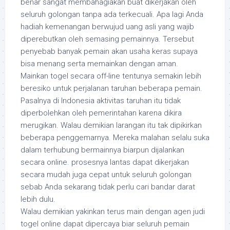
benar sangat membahagiakan buat dikerjakan oleh
seluruh golongan tanpa ada terkecuali. Apa lagi Anda
hadiah kemenangan berwujud uang asli yang wajib
diperebutkan oleh semasing pemainnya. Tersebut
penyebab banyak pemain akan usaha keras supaya
bisa menang serta memainkan dengan aman.
Mainkan togel secara off-line tentunya semakin lebih
beresiko untuk perjalanan taruhan beberapa pemain.
Pasalnya di Indonesia aktivitas taruhan itu tidak
diperbolehkan oleh pemerintahan karena dikira
merugikan. Walau demikian larangan itu tak dipikirkan
beberapa penggemarnya. Mereka malahan selalu suka
dalam terhubung bermainnya biarpun dijalankan
secara online. prosesnya lantas dapat dikerjakan
secara mudah juga cepat untuk seluruh golongan
sebab Anda sekarang tidak perlu cari bandar darat
lebih dulu.
Walau demikian yakinkan terus main dengan agen judi
togel online dapat dipercaya biar seluruh pemain