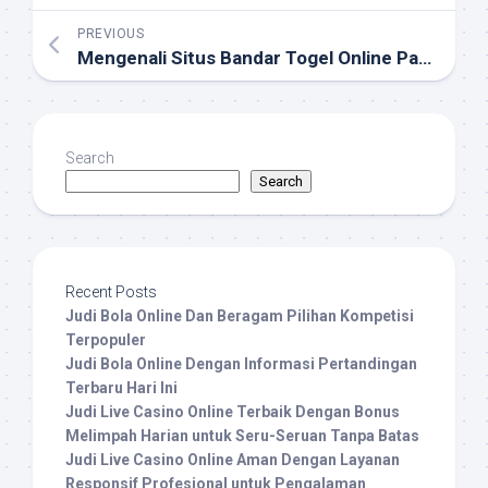
PREVIOUS
Mengenali Situs Bandar Togel Online Paling dipercaya Cileunyi
Search
Search
Recent Posts
Judi Bola Online Dan Beragam Pilihan Kompetisi
Terpopuler
Judi Bola Online Dengan Informasi Pertandingan
Terbaru Hari Ini
Judi Live Casino Online Terbaik Dengan Bonus
Melimpah Harian untuk Seru-Seruan Tanpa Batas
Judi Live Casino Online Aman Dengan Layanan
Responsif Profesional untuk Pengalaman