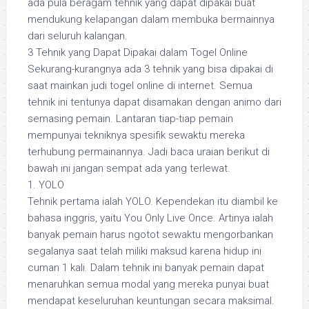
ada pula beragam tehnik yang dapat dipakai buat
mendukung kelapangan dalam membuka bermainnya
dari seluruh kalangan.
3 Tehnik yang Dapat Dipakai dalam Togel Online
Sekurang-kurangnya ada 3 tehnik yang bisa dipakai di
saat mainkan judi togel online di internet. Semua
tehnik ini tentunya dapat disamakan dengan animo dari
semasing pemain. Lantaran tiap-tiap pemain
mempunyai tekniknya spesifik sewaktu mereka
terhubung permainannya. Jadi baca uraian berikut di
bawah ini jangan sempat ada yang terlewat.
1. YOLO
Tehnik pertama ialah YOLO. Kependekan itu diambil ke
bahasa inggris, yaitu You Only Live Once. Artinya ialah
banyak pemain harus ngotot sewaktu mengorbankan
segalanya saat telah miliki maksud karena hidup ini
cuman 1 kali. Dalam tehnik ini banyak pemain dapat
menaruhkan semua modal yang mereka punyai buat
mendapat keseluruhan keuntungan secara maksimal.