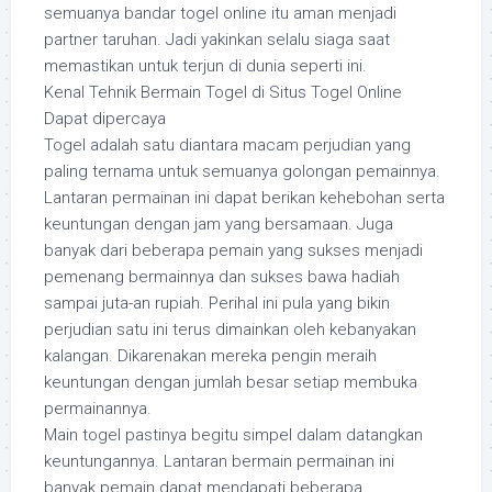
semuanya bandar togel online itu aman menjadi
partner taruhan. Jadi yakinkan selalu siaga saat
memastikan untuk terjun di dunia seperti ini.
Kenal Tehnik Bermain Togel di Situs Togel Online
Dapat dipercaya
Togel adalah satu diantara macam perjudian yang
paling ternama untuk semuanya golongan pemainnya.
Lantaran permainan ini dapat berikan kehebohan serta
keuntungan dengan jam yang bersamaan. Juga
banyak dari beberapa pemain yang sukses menjadi
pemenang bermainnya dan sukses bawa hadiah
sampai juta-an rupiah. Perihal ini pula yang bikin
perjudian satu ini terus dimainkan oleh kebanyakan
kalangan. Dikarenakan mereka pengin meraih
keuntungan dengan jumlah besar setiap membuka
permainannya.
Main togel pastinya begitu simpel dalam datangkan
keuntungannya. Lantaran bermain permainan ini
banyak pemain dapat mendapati beberapa