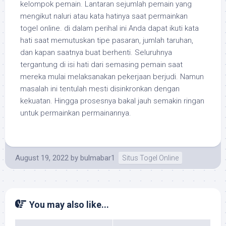
kelompok pemain. Lantaran sejumlah pemain yang
mengikut naluri atau kata hatinya saat permainkan
togel online. di dalam perihal ini Anda dapat ikuti kata
hati saat memutuskan tipe pasaran, jumlah taruhan,
dan kapan saatnya buat berhenti. Seluruhnya
tergantung di isi hati dari semasing pemain saat
mereka mulai melaksanakan pekerjaan berjudi. Namun
masalah ini tentulah mesti disinkronkan dengan
kekuatan. Hingga prosesnya bakal jauh semakin ringan
untuk permainkan permainannya.
August 19, 2022
by
bulmabar1
Situs Togel Online
You may also like...