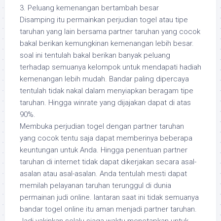
3. Peluang kemenangan bertambah besar
Disamping itu permainkan perjudian togel atau tipe
taruhan yang lain bersama partner taruhan yang cocok
bakal berikan kemungkinan kemenangan lebih besar.
soal ini tentulah bakal berikan banyak peluang
terhadap semuanya kelompok untuk mendapati hadiah
kemenangan lebih mudah. Bandar paling dipercaya
tentulah tidak nakal dalam menyiapkan beragam tipe
taruhan. Hingga winrate yang dijajakan dapat di atas
90%.
Membuka perjudian togel dengan partner taruhan
yang cocok tentu saja dapat memberinya beberapa
keuntungan untuk Anda. Hingga penentuan partner
taruhan di internet tidak dapat dikerjakan secara asal-
asalan atau asal-asalan. Anda tentulah mesti dapat
memilah pelayanan taruhan terunggul di dunia
permainan judi online. lantaran saat ini tidak semuanya
bandar togel online itu aman menjadi partner taruhan.