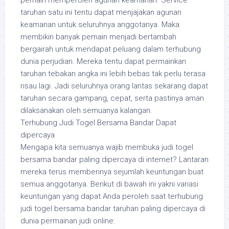
pemain memperoleh agunan keamanan. Service
taruhan satu ini tentu dapat menjajakan agunan
keamanan untuk seluruhnya anggotanya. Maka
membikin banyak pemain menjadi bertambah
bergairah untuk mendapat peluang dalam terhubung
dunia perjudian. Mereka tentu dapat permainkan
taruhan tebakan angka ini lebih bebas tak perlu terasa
risau lagi. Jadi seluruhnya orang lantas sekarang dapat
taruhan secara gampang, cepat, serta pastinya aman
dilaksanakan oleh semuanya kalangan.
Terhubung Judi Togel Bersama Bandar Dapat
dipercaya
Mengapa kita semuanya wajib membuka judi togel
bersama bandar paling dipercaya di internet? Lantaran
mereka terus memberinya sejumlah keuntungan buat
semua anggotanya. Berikut di bawah ini yakni variasi
keuntungan yang dapat Anda peroleh saat terhubung
judi togel bersama bandar taruhan paling dipercaya di
dunia permainan judi online: