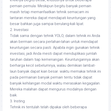
efeknya begitu besar, khususnya untuk beberapa
pemain pemula. Meskipun begitu banyak pemain
masih tetap memanfaatkan tehnik semacam ini
lantaran mereka dapat mendapati keuntungan yang
besar bahkan juga sampai berulang-kali lipat.
2. Investasi
Tidak sama dengan tehnik YOLO, dalam tehnik ini Anda
akan bermain secara perlahan-lahan untuk mendapat
keuntungan secara pasti. Apabila ingin gunakan tehnik
investasi, jadi Anda mesti dapat menduplikasi jumlah
taruhan dalam tiap kemenangan. Keuntungannya akan
berharga kecil sebelumnya, walau demikian lambat-
laun banyak dapat kian besar. waktu memakai tehnik ini
pada permainan banyak pemain tentu tidak dapat
banyak kehilangan modal waktu merasakan kegagalan.
Mereka malahan dapat mengurus modalnya dengan
baik.
3. Insting
Tehnik ini tentulah telah dipakai oleh beberapa