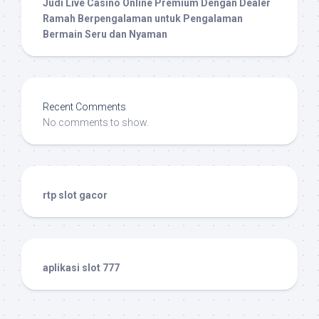
Judi Live Casino Online Premium Dengan Dealer
Ramah Berpengalaman untuk Pengalaman
Bermain Seru dan Nyaman
Recent Comments
No comments to show.
rtp slot gacor
aplikasi slot 777