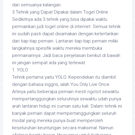
dari semuanya kalangan.
3 Tehnik yang Dapat Dipakai dalam Togel Online
Sedikitnya ada 3 tehnik yang bisa dipakai waktu
permainkan judi togel online di internet. Semua tehnik
ini sudah pasti dapat disamakan dengan ketertarikan
dari tiap-tiap pemain. Lantaran tiap-tiap pemain miliki
langkahnya spesifik waktu mereka membuka
permainannya. Jadi baca penjelasan berikut di bawah
ini jangan sempat ada yang terlewat.
1. YOLO
Tehnik pertama yaitu YOLO. Kependekan itu diambil
dengan bahasa inggris, ialah You Only Live Once.
Artinya yaitu beberapa pemain mesti ngotot sewaktu
mempertanggungkan seluruhnya sewaktu udah punya
arah lantaran hidup ini cuman satu kali. Dalam tehnik ini
banyak pemain dapat mempertanggungkan seluruh
modal yang mereka punya buat memperoleh
keseluruhan keuntungan secara maksimal. Namun