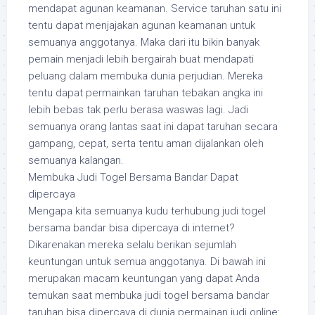
mendapat agunan keamanan. Service taruhan satu ini
tentu dapat menjajakan agunan keamanan untuk
semuanya anggotanya. Maka dari itu bikin banyak
pemain menjadi lebih bergairah buat mendapati
peluang dalam membuka dunia perjudian. Mereka
tentu dapat permainkan taruhan tebakan angka ini
lebih bebas tak perlu berasa waswas lagi. Jadi
semuanya orang lantas saat ini dapat taruhan secara
gampang, cepat, serta tentu aman dijalankan oleh
semuanya kalangan.
Membuka Judi Togel Bersama Bandar Dapat
dipercaya
Mengapa kita semuanya kudu terhubung judi togel
bersama bandar bisa dipercaya di internet?
Dikarenakan mereka selalu berikan sejumlah
keuntungan untuk semua anggotanya. Di bawah ini
merupakan macam keuntungan yang dapat Anda
temukan saat membuka judi togel bersama bandar
taruhan bisa dipercaya di dunia permainan judi online: