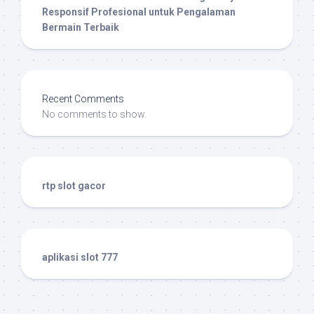
Responsif Profesional untuk Pengalaman
Bermain Terbaik
Recent Comments
No comments to show.
rtp slot gacor
aplikasi slot 777