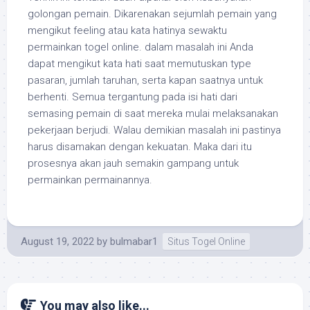
golongan pemain. Dikarenakan sejumlah pemain yang
mengikut feeling atau kata hatinya sewaktu
permainkan togel online. dalam masalah ini Anda
dapat mengikut kata hati saat memutuskan type
pasaran, jumlah taruhan, serta kapan saatnya untuk
berhenti. Semua tergantung pada isi hati dari
semasing pemain di saat mereka mulai melaksanakan
pekerjaan berjudi. Walau demikian masalah ini pastinya
harus disamakan dengan kekuatan. Maka dari itu
prosesnya akan jauh semakin gampang untuk
permainkan permainannya.
August 19, 2022
by
bulmabar1
Situs Togel Online
You may also like...