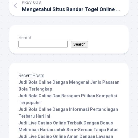
PREVIOUS
Mengetahui Situs Bandar Togel Online Paling dipercaya Sumbersuko
Search
Search
Recent Posts
Judi Bola Online Dengan Mengenal Jenis Pasaran
Bola Terlengkap
Judi Bola Online Dan Beragam Pilihan Kompetisi
Terpopuler
Judi Bola Online Dengan Informasi Pertandingan
Terbaru Hari Ini
Judi Live Casino Online Terbaik Dengan Bonus
Melimpah Harian untuk Seru-Seruan Tanpa Batas
Judi Live Casino Online Aman Dengan Layanan