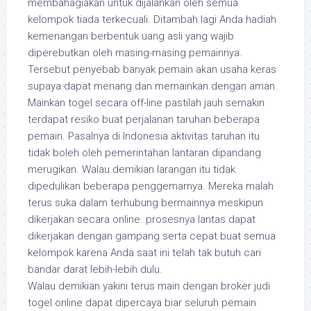
membahagiakan untuk dijalankan oleh semua
kelompok tiada terkecuali. Ditambah lagi Anda hadiah
kemenangan berbentuk uang asli yang wajib
diperebutkan oleh masing-masing pemainnya.
Tersebut penyebab banyak pemain akan usaha keras
supaya dapat menang dan memainkan dengan aman.
Mainkan togel secara off-line pastilah jauh semakin
terdapat resiko buat perjalanan taruhan beberapa
pemain. Pasalnya di Indonesia aktivitas taruhan itu
tidak boleh oleh pemerintahan lantaran dipandang
merugikan. Walau demikian larangan itu tidak
dipedulikan beberapa penggemarnya. Mereka malah
terus suka dalam terhubung bermainnya meskipun
dikerjakan secara online. prosesnya lantas dapat
dikerjakan dengan gampang serta cepat buat semua
kelompok karena Anda saat ini telah tak butuh cari
bandar darat lebih-lebih dulu.
Walau demikian yakini terus main dengan broker judi
togel online dapat dipercaya biar seluruh pemain