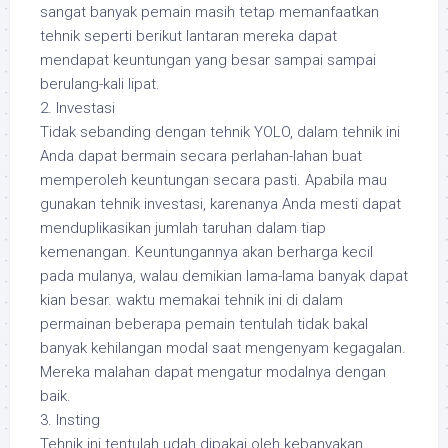
sangat banyak pemain masih tetap memanfaatkan
tehnik seperti berikut lantaran mereka dapat
mendapat keuntungan yang besar sampai sampai
berulang-kali lipat.
2. Investasi
Tidak sebanding dengan tehnik YOLO, dalam tehnik ini
Anda dapat bermain secara perlahan-lahan buat
memperoleh keuntungan secara pasti. Apabila mau
gunakan tehnik investasi, karenanya Anda mesti dapat
menduplikasikan jumlah taruhan dalam tiap
kemenangan. Keuntungannya akan berharga kecil
pada mulanya, walau demikian lama-lama banyak dapat
kian besar. waktu memakai tehnik ini di dalam
permainan beberapa pemain tentulah tidak bakal
banyak kehilangan modal saat mengenyam kegagalan.
Mereka malahan dapat mengatur modalnya dengan
baik.
3. Insting
Tehnik ini tentulah udah dipakai oleh kebanyakan