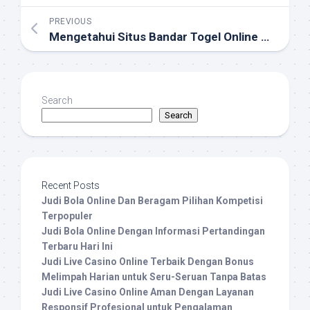
PREVIOUS
Mengetahui Situs Bandar Togel Online Paling dipercaya Gedung Surian
Search
Search
Recent Posts
Judi Bola Online Dan Beragam Pilihan Kompetisi
Terpopuler
Judi Bola Online Dengan Informasi Pertandingan
Terbaru Hari Ini
Judi Live Casino Online Terbaik Dengan Bonus
Melimpah Harian untuk Seru-Seruan Tanpa Batas
Judi Live Casino Online Aman Dengan Layanan
Responsif Profesional untuk Pengalaman