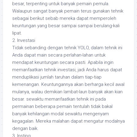
besar, terpenting untuk banyak pemain pemula.
Walaupun sangat banyak pemain terus gunakan tehnik
sebagai berikut sebab mereka dapat memperoleh
keuntungan yang besar sampai sampai berulang-kali
lipat.
2. Investasi
Tidak sebanding dengan tehnik YOLO, dalam tehnik ini
Anda dapat main secara perlahan-lahan untuk
mendapat keuntungan secara pasti. Apabila ingin
memanfaatkan tehnik investasi, jadi Anda harus dapat
menduplikasi jumlah taruhan dalam tiap-tiap
kemenangan. Keuntungannya akan berharga kecil awal
mulanya, walau demikian lambat-laun banyak akan kian
besar. sewaktu memanfaatkan tehnik ini pada
permainan beberapa pemain tentulah tidak bakal
banyak kehilangan modal sewaktu mengenyam
kegagalan. Mereka malahan dapat mengatur modalnya
dengan baik.
3. Insting