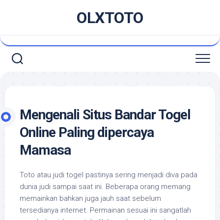
Skip
OLXTOTO
to
content
Mengenali Situs Bandar Togel
Online Paling dipercaya
Mamasa
Toto atau judi togel pastinya sering menjadi diva pada
dunia judi sampai saat ini. Beberapa orang memang
memainkan bahkan juga jauh saat sebelum
tersedianya internet. Permainan sesuai ini sangatlah