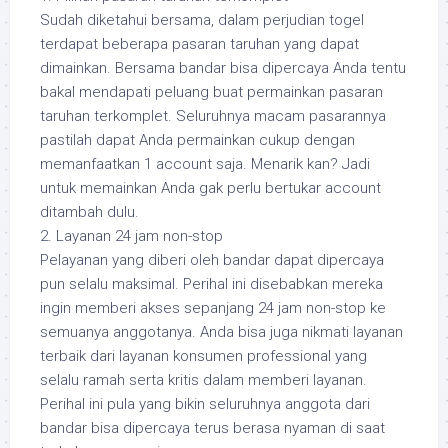
Sudah diketahui bersama, dalam perjudian togel
terdapat beberapa pasaran taruhan yang dapat
dimainkan. Bersama bandar bisa dipercaya Anda tentu
bakal mendapati peluang buat permainkan pasaran
taruhan terkomplet. Seluruhnya macam pasarannya
pastilah dapat Anda permainkan cukup dengan
memanfaatkan 1 account saja. Menarik kan? Jadi
untuk memainkan Anda gak perlu bertukar account
ditambah dulu.
2. Layanan 24 jam non-stop
Pelayanan yang diberi oleh bandar dapat dipercaya
pun selalu maksimal. Perihal ini disebabkan mereka
ingin memberi akses sepanjang 24 jam non-stop ke
semuanya anggotanya. Anda bisa juga nikmati layanan
terbaik dari layanan konsumen professional yang
selalu ramah serta kritis dalam memberi layanan.
Perihal ini pula yang bikin seluruhnya anggota dari
bandar bisa dipercaya terus berasa nyaman di saat