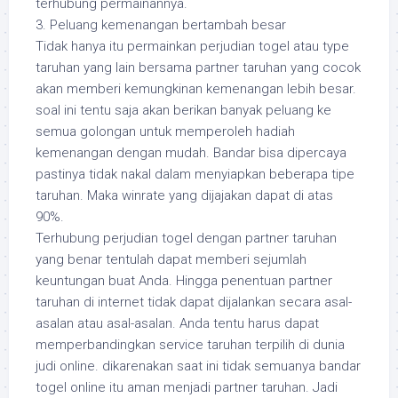
terhubung permainannya.
3. Peluang kemenangan bertambah besar
Tidak hanya itu permainkan perjudian togel atau type
taruhan yang lain bersama partner taruhan yang cocok
akan memberi kemungkinan kemenangan lebih besar.
soal ini tentu saja akan berikan banyak peluang ke
semua golongan untuk memperoleh hadiah
kemenangan dengan mudah. Bandar bisa dipercaya
pastinya tidak nakal dalam menyiapkan beberapa tipe
taruhan. Maka winrate yang dijajakan dapat di atas
90%.
Terhubung perjudian togel dengan partner taruhan
yang benar tentulah dapat memberi sejumlah
keuntungan buat Anda. Hingga penentuan partner
taruhan di internet tidak dapat dijalankan secara asal-
asalan atau asal-asalan. Anda tentu harus dapat
memperbandingkan service taruhan terpilih di dunia
judi online. dikarenakan saat ini tidak semuanya bandar
togel online itu aman menjadi partner taruhan. Jadi