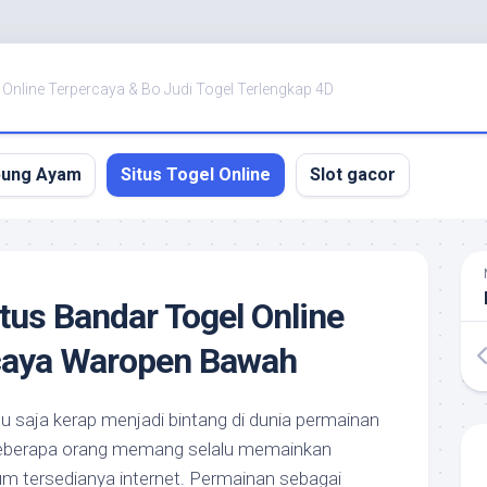
 Online Terpercaya & Bo Judi Togel Terlengkap 4D
bung Ayam
Situs Togel Online
Slot gacor
tus Bandar Togel Online
rcaya Waropen Bawah
tu saja kerap menjadi bintang di dunia permainan
 Beberapa orang memang selalu memainkan
um tersedianya internet. Permainan sebagai