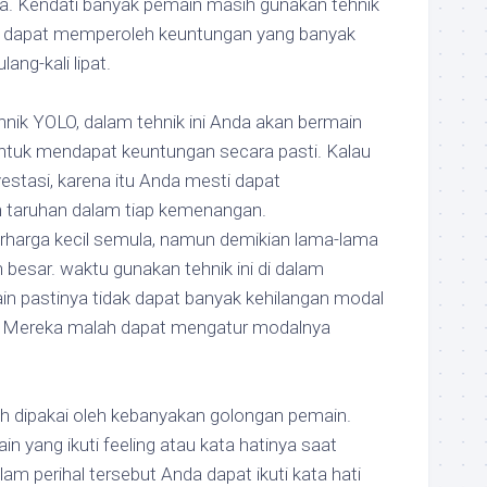
. Kendati banyak pemain masih gunakan tehnik
a dapat memperoleh keuntungan yang banyak
ang-kali lipat.
nik YOLO, dalam tehnik ini Anda akan bermain
untuk mendapat keuntungan secara pasti. Kalau
stasi, karena itu Anda mesti dapat
 taruhan dalam tiap kemenangan.
harga kecil semula, namun demikian lama-lama
besar. waktu gunakan tehnik ini di dalam
n pastinya tidak dapat banyak kehilangan modal
n. Mereka malah dapat mengatur modalnya
dah dipakai oleh kebanyakan golongan pemain.
n yang ikuti feeling atau kata hatinya saat
lam perihal tersebut Anda dapat ikuti kata hati