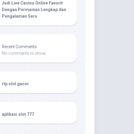
Judi Live Casino Online Favorit
Dengan Permainan Lengkap dan
Pengalaman Seru
Recent Comments
No comments to show.
rtp slot gacor
aplikasi slot 777