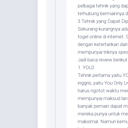
pelbagai tehnik yang d
terhubung bermainnya da
3 Tehnik yang Dapat Dip
Sekurang-kurangnya ada 
togel online di internet
dengan ketertarikan dari
mempunyai triknya spes
Jadi baca review berikut
1. YOLO
Tehnik pertama yaitu Y
inggris, yaitu You Only
harus ngotot waktu me
mempunyai maksud lantar
banyak pemain dapat 
mereka punya untuk me
maksimal. Namun kemung