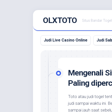
Skip
OLXTOTO
to
Situs Bandar Togel
content
Judi Live Casino Online
Judi Sa
Mengenali Si
Paling dipe
Toto atau judi togel ten
judi sampai waktu ini.
sampai jauh saat sebel