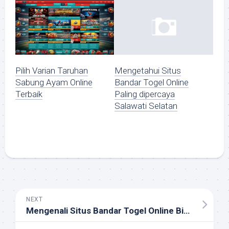
Pilih Varian Taruhan
Mengetahui Situs
Sabung Ayam Online
Bandar Togel Online
Terbaik
Paling dipercaya
Salawati Selatan
NEXT
Mengenali Situs Bandar Togel Online Bisa dipercaya Sindangresmi