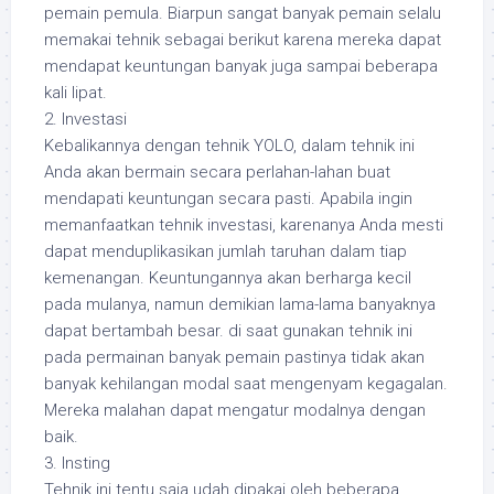
pemain pemula. Biarpun sangat banyak pemain selalu
memakai tehnik sebagai berikut karena mereka dapat
mendapat keuntungan banyak juga sampai beberapa
kali lipat.
2. Investasi
Kebalikannya dengan tehnik YOLO, dalam tehnik ini
Anda akan bermain secara perlahan-lahan buat
mendapati keuntungan secara pasti. Apabila ingin
memanfaatkan tehnik investasi, karenanya Anda mesti
dapat menduplikasikan jumlah taruhan dalam tiap
kemenangan. Keuntungannya akan berharga kecil
pada mulanya, namun demikian lama-lama banyaknya
dapat bertambah besar. di saat gunakan tehnik ini
pada permainan banyak pemain pastinya tidak akan
banyak kehilangan modal saat mengenyam kegagalan.
Mereka malahan dapat mengatur modalnya dengan
baik.
3. Insting
Tehnik ini tentu saja udah dipakai oleh beberapa