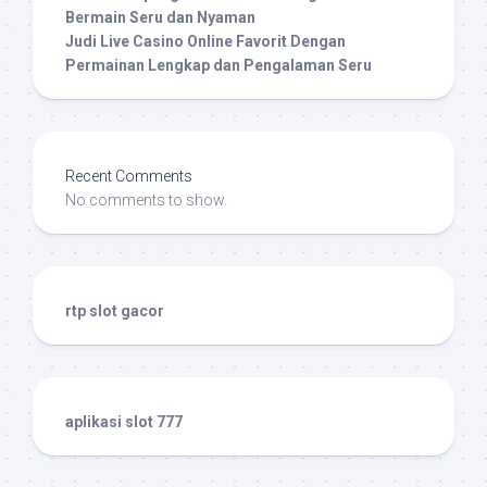
Bermain Seru dan Nyaman
Judi Live Casino Online Favorit Dengan
Permainan Lengkap dan Pengalaman Seru
Recent Comments
No comments to show.
rtp slot gacor
aplikasi slot 777