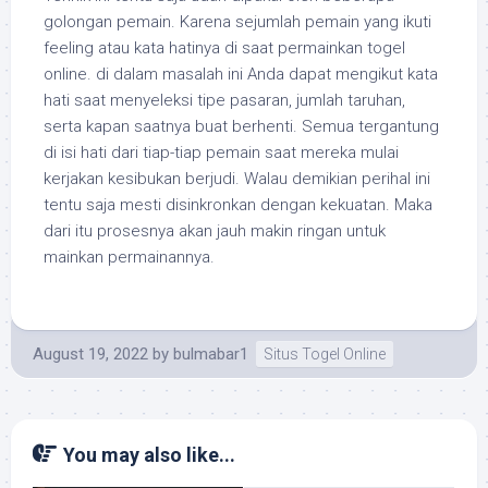
golongan pemain. Karena sejumlah pemain yang ikuti
feeling atau kata hatinya di saat permainkan togel
online. di dalam masalah ini Anda dapat mengikut kata
hati saat menyeleksi tipe pasaran, jumlah taruhan,
serta kapan saatnya buat berhenti. Semua tergantung
di isi hati dari tiap-tiap pemain saat mereka mulai
kerjakan kesibukan berjudi. Walau demikian perihal ini
tentu saja mesti disinkronkan dengan kekuatan. Maka
dari itu prosesnya akan jauh makin ringan untuk
mainkan permainannya.
August 19, 2022
by
bulmabar1
Situs Togel Online
You may also like...