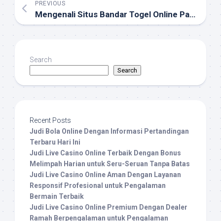
PREVIOUS
Mengenali Situs Bandar Togel Online Paling dipercaya Iwoimendaa
Search
Search
Recent Posts
Judi Bola Online Dengan Informasi Pertandingan
Terbaru Hari Ini
Judi Live Casino Online Terbaik Dengan Bonus
Melimpah Harian untuk Seru-Seruan Tanpa Batas
Judi Live Casino Online Aman Dengan Layanan
Responsif Profesional untuk Pengalaman
Bermain Terbaik
Judi Live Casino Online Premium Dengan Dealer
Ramah Berpengalaman untuk Pengalaman