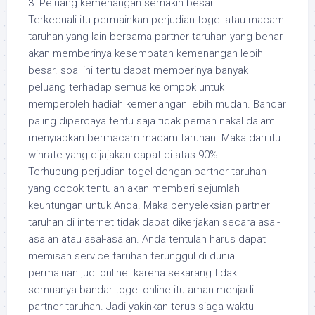
3. Peluang kemenangan semakin besar
Terkecuali itu permainkan perjudian togel atau macam
taruhan yang lain bersama partner taruhan yang benar
akan memberinya kesempatan kemenangan lebih
besar. soal ini tentu dapat memberinya banyak
peluang terhadap semua kelompok untuk
memperoleh hadiah kemenangan lebih mudah. Bandar
paling dipercaya tentu saja tidak pernah nakal dalam
menyiapkan bermacam macam taruhan. Maka dari itu
winrate yang dijajakan dapat di atas 90%.
Terhubung perjudian togel dengan partner taruhan
yang cocok tentulah akan memberi sejumlah
keuntungan untuk Anda. Maka penyeleksian partner
taruhan di internet tidak dapat dikerjakan secara asal-
asalan atau asal-asalan. Anda tentulah harus dapat
memisah service taruhan terunggul di dunia
permainan judi online. karena sekarang tidak
semuanya bandar togel online itu aman menjadi
partner taruhan. Jadi yakinkan terus siaga waktu