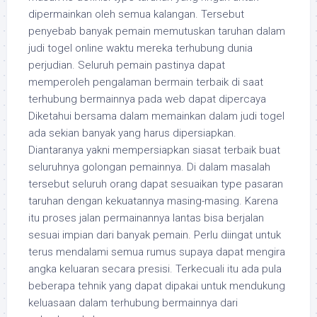
dipermainkan oleh semua kalangan. Tersebut
penyebab banyak pemain memutuskan taruhan dalam
judi togel online waktu mereka terhubung dunia
perjudian. Seluruh pemain pastinya dapat
memperoleh pengalaman bermain terbaik di saat
terhubung bermainnya pada web dapat dipercaya
Diketahui bersama dalam memainkan dalam judi togel
ada sekian banyak yang harus dipersiapkan.
Diantaranya yakni mempersiapkan siasat terbaik buat
seluruhnya golongan pemainnya. Di dalam masalah
tersebut seluruh orang dapat sesuaikan type pasaran
taruhan dengan kekuatannya masing-masing. Karena
itu proses jalan permainannya lantas bisa berjalan
sesuai impian dari banyak pemain. Perlu diingat untuk
terus mendalami semua rumus supaya dapat mengira
angka keluaran secara presisi. Terkecuali itu ada pula
beberapa tehnik yang dapat dipakai untuk mendukung
keluasaan dalam terhubung bermainnya dari