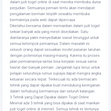
dalam judi togel online di saat mereka membuka dunia
perjudian. Semuanya pemain tentu akan mendapat
pengalaman bermain terpilih sewaktu membuka
bermainnya pada web dapat dipercaya
Diketahui bersama dalam memainkan dalam judi togel
sekian banyak ada yang mesti disediakan. Satu
diantaranya yakni menyediakan siasat terunggul untuk
semua kelompok pemainnya. Dalam masalah ini
seluruh orang dapat sesuaikan model pasaran taruhan
dengan potensinya masing-masing. Karena itu proses
jalan permainannya lantas bisa berjalan sesuai sama
hasrat dari banyak pemain. Janganlah lupa terus untuk
pelajari seluruhnya rumus supaya dapat mengira angka
keluaran secara tepat. Terkecuali itu ada bermacam
tehnik yang dapat dipakai buat mendukung keringanan
dalam terhubung bermainnya dari seluruh kalangan.
3 Tehnik yang Dapat Dipakai dalam Togel Online
Minimal ada 3 tehnik yang bisa dipakai di saat mainkan
judi togel online di internet. Semua tehnik ini tentunya