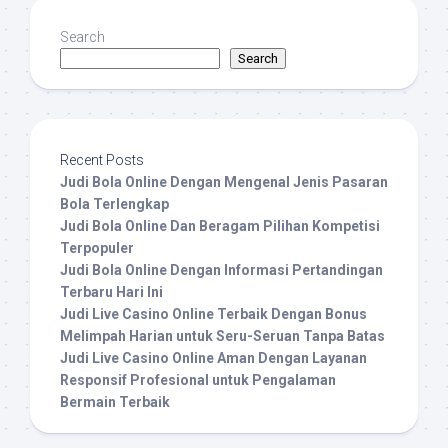
Search
Search
Recent Posts
Judi Bola Online Dengan Mengenal Jenis Pasaran
Bola Terlengkap
Judi Bola Online Dan Beragam Pilihan Kompetisi
Terpopuler
Judi Bola Online Dengan Informasi Pertandingan
Terbaru Hari Ini
Judi Live Casino Online Terbaik Dengan Bonus
Melimpah Harian untuk Seru-Seruan Tanpa Batas
Judi Live Casino Online Aman Dengan Layanan
Responsif Profesional untuk Pengalaman
Bermain Terbaik