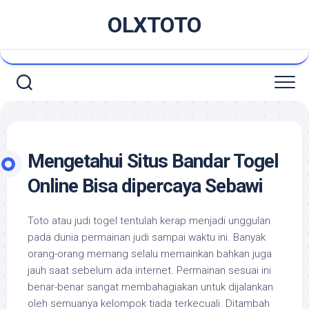
Skip
OLXTOTO
to
content
Mengetahui Situs Bandar Togel
Online Bisa dipercaya Sebawi
Toto atau judi togel tentulah kerap menjadi unggulan
pada dunia permainan judi sampai waktu ini. Banyak
orang-orang memang selalu memainkan bahkan juga
jauh saat sebelum ada internet. Permainan sesuai ini
benar-benar sangat membahagiakan untuk dijalankan
oleh semuanya kelompok tiada terkecuali. Ditambah