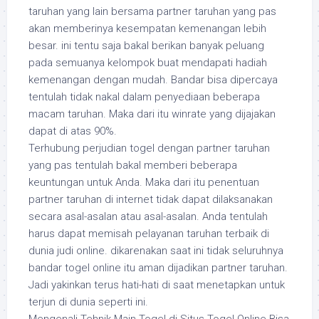
taruhan yang lain bersama partner taruhan yang pas
akan memberinya kesempatan kemenangan lebih
besar. ini tentu saja bakal berikan banyak peluang
pada semuanya kelompok buat mendapati hadiah
kemenangan dengan mudah. Bandar bisa dipercaya
tentulah tidak nakal dalam penyediaan beberapa
macam taruhan. Maka dari itu winrate yang dijajakan
dapat di atas 90%.
Terhubung perjudian togel dengan partner taruhan
yang pas tentulah bakal memberi beberapa
keuntungan untuk Anda. Maka dari itu penentuan
partner taruhan di internet tidak dapat dilaksanakan
secara asal-asalan atau asal-asalan. Anda tentulah
harus dapat memisah pelayanan taruhan terbaik di
dunia judi online. dikarenakan saat ini tidak seluruhnya
bandar togel online itu aman dijadikan partner taruhan.
Jadi yakinkan terus hati-hati di saat menetapkan untuk
terjun di dunia seperti ini.