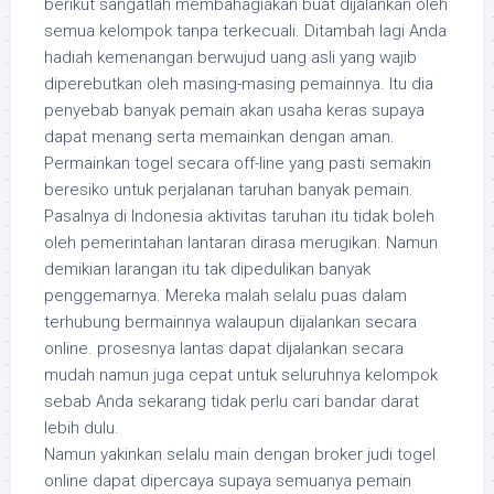
berikut sangatlah membahagiakan buat dijalankan oleh
semua kelompok tanpa terkecuali. Ditambah lagi Anda
hadiah kemenangan berwujud uang asli yang wajib
diperebutkan oleh masing-masing pemainnya. Itu dia
penyebab banyak pemain akan usaha keras supaya
dapat menang serta memainkan dengan aman.
Permainkan togel secara off-line yang pasti semakin
beresiko untuk perjalanan taruhan banyak pemain.
Pasalnya di Indonesia aktivitas taruhan itu tidak boleh
oleh pemerintahan lantaran dirasa merugikan. Namun
demikian larangan itu tak dipedulikan banyak
penggemarnya. Mereka malah selalu puas dalam
terhubung bermainnya walaupun dijalankan secara
online. prosesnya lantas dapat dijalankan secara
mudah namun juga cepat untuk seluruhnya kelompok
sebab Anda sekarang tidak perlu cari bandar darat
lebih dulu.
Namun yakinkan selalu main dengan broker judi togel
online dapat dipercaya supaya semuanya pemain