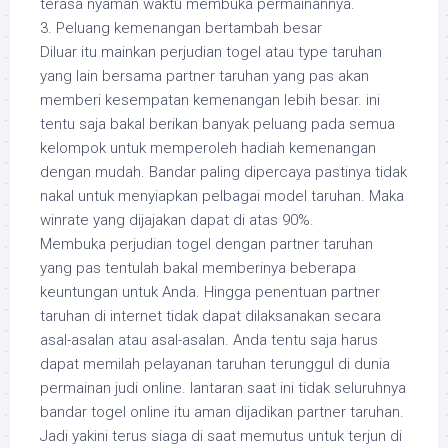
terasa nyaman waktu membuka permainannya.
3. Peluang kemenangan bertambah besar
Diluar itu mainkan perjudian togel atau type taruhan
yang lain bersama partner taruhan yang pas akan
memberi kesempatan kemenangan lebih besar. ini
tentu saja bakal berikan banyak peluang pada semua
kelompok untuk memperoleh hadiah kemenangan
dengan mudah. Bandar paling dipercaya pastinya tidak
nakal untuk menyiapkan pelbagai model taruhan. Maka
winrate yang dijajakan dapat di atas 90%.
Membuka perjudian togel dengan partner taruhan
yang pas tentulah bakal memberinya beberapa
keuntungan untuk Anda. Hingga penentuan partner
taruhan di internet tidak dapat dilaksanakan secara
asal-asalan atau asal-asalan. Anda tentu saja harus
dapat memilah pelayanan taruhan terunggul di dunia
permainan judi online. lantaran saat ini tidak seluruhnya
bandar togel online itu aman dijadikan partner taruhan.
Jadi yakini terus siaga di saat memutus untuk terjun di