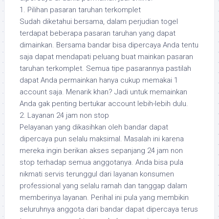
1. Pilihan pasaran taruhan terkomplet
Sudah diketahui bersama, dalam perjudian togel
terdapat beberapa pasaran taruhan yang dapat
dimainkan. Bersama bandar bisa dipercaya Anda tentu
saja dapat mendapati peluang buat mainkan pasaran
taruhan terkomplet. Semua tipe pasarannya pastilah
dapat Anda permainkan hanya cukup memakai 1
account saja. Menarik khan? Jadi untuk memainkan
Anda gak penting bertukar account lebih-lebih dulu.
2. Layanan 24 jam non stop
Pelayanan yang dikasihkan oleh bandar dapat
dipercaya pun selalu maksimal. Masalah ini karena
mereka ingin berikan akses sepanjang 24 jam non
stop terhadap semua anggotanya. Anda bisa pula
nikmati servis terunggul dari layanan konsumen
professional yang selalu ramah dan tanggap dalam
memberinya layanan. Perihal ini pula yang membikin
seluruhnya anggota dari bandar dapat dipercaya terus