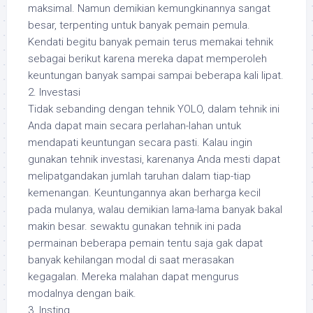
maksimal. Namun demikian kemungkinannya sangat
besar, terpenting untuk banyak pemain pemula.
Kendati begitu banyak pemain terus memakai tehnik
sebagai berikut karena mereka dapat memperoleh
keuntungan banyak sampai sampai beberapa kali lipat.
2. Investasi
Tidak sebanding dengan tehnik YOLO, dalam tehnik ini
Anda dapat main secara perlahan-lahan untuk
mendapati keuntungan secara pasti. Kalau ingin
gunakan tehnik investasi, karenanya Anda mesti dapat
melipatgandakan jumlah taruhan dalam tiap-tiap
kemenangan. Keuntungannya akan berharga kecil
pada mulanya, walau demikian lama-lama banyak bakal
makin besar. sewaktu gunakan tehnik ini pada
permainan beberapa pemain tentu saja gak dapat
banyak kehilangan modal di saat merasakan
kegagalan. Mereka malahan dapat mengurus
modalnya dengan baik.
3. Insting