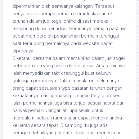
dipermainkan oleh semuanya kalangan. Tersebut
penyebab beberapa pemain memutuskan untuk
taruhan dalam judi togel online di saat mereka
terhubung dunia perjudian. Semuanya pemain pastinya
dapat memperoleh pengalaman bermain terunggul
saat terhubung bermainnya pada website dapat
dipercaya
Diketahui bersama dalam memainkan dalam judi togel
beberapa ada yang harus dipersiapkan. Antara lainnya
ialah menyediakan taktik terunggul buat seluruh
golongan pemainnya. Dalam masalah ini seluruhnya
orang dapat sesuaikan type pasaran taruhan dengan
kekuatannya masing-masing. Dengan begitu proses
jalan permainannya juga bisa terjadi sesuai hasrat dari
banyak pemain. Janganlah lupa selalu untuk
mendalami seluruh rumus agar dapat mengira angka
keluaran secara tepat. Disamping itu juga ada
beragam tehnik yang dapat dipakai buat mendukung