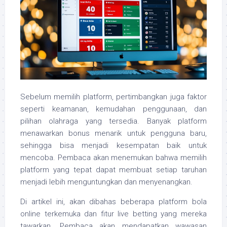
Sebelum memilih platform, pertimbangkan juga faktor
seperti keamanan, kemudahan penggunaan, dan
pilihan olahraga yang tersedia. Banyak platform
menawarkan bonus menarik untuk pengguna baru,
sehingga bisa menjadi kesempatan baik untuk
mencoba. Pembaca akan menemukan bahwa memilih
platform yang tepat dapat membuat setiap taruhan
menjadi lebih menguntungkan dan menyenangkan.
Di artikel ini, akan dibahas beberapa platform bola
online terkemuka dan fitur live betting yang mereka
tawarkan. Pembaca akan mendapatkan wawasan