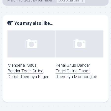
March 16, 2025
by
bulmabar1
Judi Bola Online
You may also like...
Mengenali Situs
Kenal Situs Bandar
Bandar Togel Online
Togel Online Dapat
Dapat dipercaya Prigen
dipercaya Moncongloe