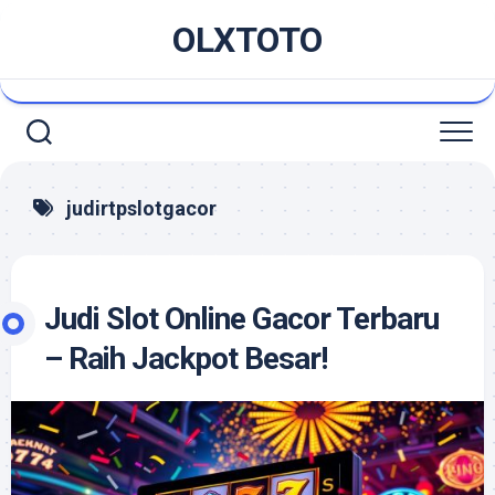
Skip
OLXTOTO
to
content
judirtpslotgacor
Judi Slot Online Gacor Terbaru
– Raih Jackpot Besar!