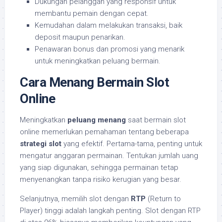
Dukungan pelanggan yang responsif untuk
membantu pemain dengan cepat.
Kemudahan dalam melakukan transaksi, baik
deposit maupun penarikan.
Penawaran bonus dan promosi yang menarik
untuk meningkatkan peluang bermain.
Cara Menang Bermain Slot
Online
Meningkatkan
peluang menang
saat bermain slot
online memerlukan pemahaman tentang beberapa
strategi slot
yang efektif. Pertama-tama, penting untuk
mengatur anggaran permainan. Tentukan jumlah uang
yang siap digunakan, sehingga permainan tetap
menyenangkan tanpa risiko kerugian yang besar.
Selanjutnya, memilih slot dengan
RTP
(Return to
Player) tinggi adalah langkah penting. Slot dengan RTP