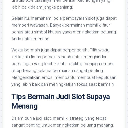
di atas 96% biasanya memberikan keuntungan yang
lebih baik dalam jangka panjang.
Selain itu, memahami pola pembayaran slot juga dapat
memberi wawasan. Banyak permainan memiliki fitur
bonus atau simbol khusus yang meningkatkan peluang
Anda untuk menang.
Waktu bermain juga dapat berpengaruh. Pilih waktu
ketika lalu lintas pemain rendah untuk menghindari
persaingan yang lebih ketat. Terakhir, menjaga emosi
tetap tenang selama permainan sangat penting.
Mengendalikan emosi membantu membuat keputusan
yang lebih baik dan meningkatkan fokus saat bermain.
Tips Bermain Judi Slot Supaya
Menang
Dalam dunia judi slot, memiliki strategi yang tepat
sangat penting untuk meningkatkan peluang menang.