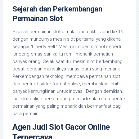
Sejarah dan Perkembangan
Permainan Slot
Sejarah permainan slot
dimulai pada akhir abad ke-19
dengan munculnya mesin slot pertama, yang dikenal
sebagai “Liberty Bell.” Mesin ini diberi simbol seperti
lonceng emas dan kartu remi, menarik perhatian
banyak orang. Sejak saat itu, mesin slot berkembang
pesat, dengan munculnya variasi baru yang menarik.
Perkembangan teknologi membawa permainan slot
dari bentuk fisik ke format online, memberikan lebih
banyak kemungkinan untuk inovasi. Dengan demikian,
judi slot online berkembang menjadi salah satu bentuk
permainan yang paling menarik dan bermanfaat bagi
para pemain.
Agen Judi Slot Gacor Online
Terpercaya