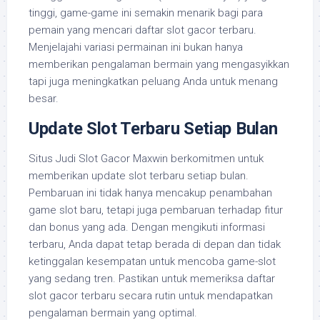
tinggi, game-game ini semakin menarik bagi para
pemain yang mencari
daftar slot gacor terbaru
.
Menjelajahi variasi permainan ini bukan hanya
memberikan pengalaman bermain yang mengasyikkan
tapi juga meningkatkan peluang Anda untuk menang
besar.
Update Slot Terbaru Setiap Bulan
Situs Judi Slot Gacor
Maxwin berkomitmen untuk
memberikan
update slot terbaru
setiap bulan.
Pembaruan ini tidak hanya mencakup penambahan
game slot baru, tetapi juga pembaruan terhadap fitur
dan bonus yang ada. Dengan mengikuti informasi
terbaru, Anda dapat tetap berada di depan dan tidak
ketinggalan kesempatan untuk mencoba game-slot
yang sedang tren. Pastikan untuk memeriksa
daftar
slot gacor terbaru
secara rutin untuk mendapatkan
pengalaman bermain yang optimal.