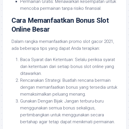
Permainan Gratis: Menawarkan kesempatan untuk
mencoba permainan tanpa risiko finansial.
Cara Memanfaatkan Bonus Slot
Online Besar
Dalam rangka
memanfaatkan promo
slot gacor 2021,
ada beberapa tips yang dapat Anda terapkan:
Baca Syarat dan Ketentuan: Selalu periksa syarat
dan ketentuan dari setiap
bonus slot online
yang
ditawarkan.
Rencanakan Strategi: Buatlah rencana bermain
dengan memanfaatkan bonus yang tersedia untuk
memaksimalkan
peluang menang
.
Gunakan Dengan Bijak: Jangan terburu-buru
menggunakan semua bonus sekaligus,
pertimbangkan untuk menggunakan secara
bertahap agar tetap dapat menikmati permainan.