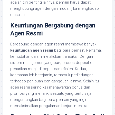
adalah ciri penting lainnya; pemain harus dapat
menghubungi agen dengan mudah jika menghadapi
masalah.
Keuntungan Bergabung dengan
Agen Resmi
Bergabung dengan agen resmi membawa banyak
keuntungan agen resmi
bagi para pemain. Pertama,
kemudahan dalam melakukan transaksi. Dengan
sistem manajemen yang baik, proses deposit dan
penarikan menjadi cepat dan efisien. Kedua,
keamanan lebih terjamin, termasuk perlindungan
terhadap penipuan dan gangguan lainnya. Selain itu,
agen resmi sering kali menawarkan bonus dan
promosi yang menarik, sesuatu yang tentu saja
menguntungkan bagi para pemain yang ingin
memaksimalkan pengalaman berjudi mereka.