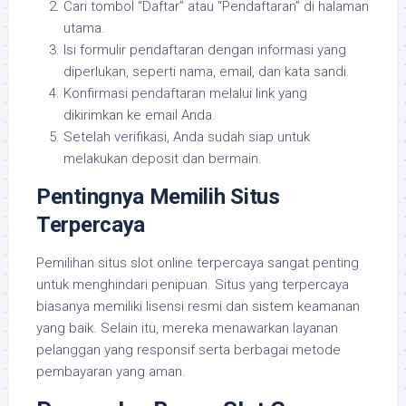
Cari tombol “Daftar” atau “Pendaftaran” di halaman
utama.
Isi formulir pendaftaran dengan informasi yang
diperlukan, seperti nama, email, dan kata sandi.
Konfirmasi pendaftaran melalui link yang
dikirimkan ke email Anda.
Setelah verifikasi, Anda sudah siap untuk
melakukan deposit dan bermain.
Pentingnya Memilih Situs
Terpercaya
Pemilihan situs slot online terpercaya sangat penting
untuk menghindari penipuan. Situs yang terpercaya
biasanya memiliki lisensi resmi dan sistem keamanan
yang baik. Selain itu, mereka menawarkan layanan
pelanggan yang responsif serta berbagai metode
pembayaran yang aman.