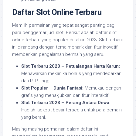
Daftar Slot Online Terbaru
Memilih permainan yang tepat sangat penting bagi
para penggemar judi slot. Berikut adalah
daftar slot
online terbaru
yang populer di tahun 2023. Slot terbaru
ini dirancang dengan tema menarik dan fitur inovatif,
memberikan pengalaman bermain yang seru.
Slot Terbaru 2023 – Petualangan Harta Karun:
Menawarkan mekanika bonus yang mendebarkan
dan RTP tinggi.
Slot Populer – Dunia Fantasi:
Memukau dengan
grafis yang menakjubkan dan fitur interaktif.
Slot Terbaru 2023 – Perang Antara Dewa:
Hadiah
jackpot besar
tersedia untuk para pemain
yang berani.
Masing-masing permainan dalam daftar ini