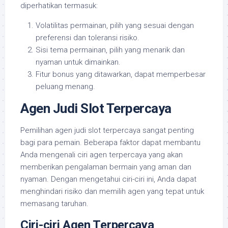
diperhatikan termasuk:
Volatilitas permainan, pilih yang sesuai dengan
preferensi dan toleransi risiko.
Sisi tema permainan, pilih yang menarik dan
nyaman untuk dimainkan.
Fitur bonus yang ditawarkan, dapat memperbesar
peluang menang
.
Agen Judi Slot Terpercaya
Pemilihan
agen judi slot terpercaya
sangat penting
bagi para pemain. Beberapa faktor dapat membantu
Anda mengenali
ciri agen terpercaya
yang akan
memberikan pengalaman bermain yang aman dan
nyaman. Dengan mengetahui ciri-ciri ini, Anda dapat
menghindari risiko dan memilih agen yang tepat untuk
memasang taruhan.
Ciri-ciri Agen Terpercaya