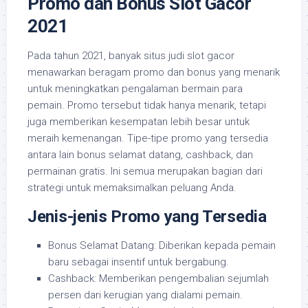
Promo dan Bonus Slot Gacor
2021
Pada tahun 2021, banyak
situs judi slot gacor
menawarkan beragam promo dan bonus yang menarik
untuk meningkatkan pengalaman bermain para
pemain. Promo tersebut tidak hanya menarik, tetapi
juga memberikan kesempatan lebih besar untuk
meraih kemenangan. Tipe-tipe promo yang tersedia
antara lain bonus selamat datang, cashback, dan
permainan gratis. Ini semua merupakan bagian dari
strategi untuk memaksimalkan peluang Anda.
Jenis-jenis Promo yang Tersedia
Bonus Selamat Datang: Diberikan kepada pemain
baru sebagai insentif untuk bergabung.
Cashback: Memberikan pengembalian sejumlah
persen dari kerugian yang dialami pemain.