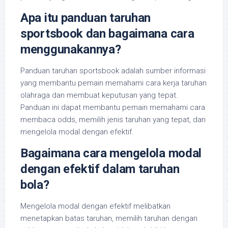
Apa itu panduan taruhan
sportsbook dan bagaimana cara
menggunakannya?
Panduan taruhan sportsbook
adalah sumber informasi
yang membantu pemain memahami cara kerja taruhan
olahraga dan membuat keputusan yang tepat.
Panduan ini dapat membantu pemain memahami cara
membaca odds, memilih jenis taruhan yang tepat, dan
mengelola modal dengan efektif.
Bagaimana cara mengelola modal
dengan efektif dalam taruhan
bola?
Mengelola modal dengan efektif melibatkan
menetapkan batas taruhan, memilih taruhan dengan