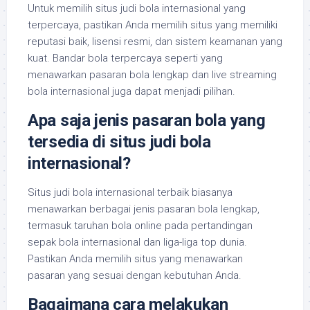
Untuk memilih situs judi bola internasional yang
terpercaya, pastikan Anda memilih situs yang memiliki
reputasi baik, lisensi resmi, dan sistem keamanan yang
kuat.
Bandar bola terpercaya
seperti yang
menawarkan
pasaran bola lengkap
dan
live streaming
bola internasional
juga dapat menjadi pilihan.
Apa saja jenis pasaran bola yang
tersedia di situs judi bola
internasional?
Situs judi bola internasional terbaik biasanya
menawarkan berbagai jenis
pasaran bola lengkap
,
termasuk taruhan bola online pada pertandingan
sepak bola internasional dan liga-liga top dunia.
Pastikan Anda memilih situs yang menawarkan
pasaran yang sesuai dengan kebutuhan Anda.
Bagaimana cara melakukan