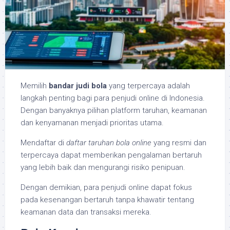
Memilih
bandar judi bola
yang terpercaya adalah
langkah penting bagi para penjudi online di Indonesia.
Dengan banyaknya pilihan platform taruhan, keamanan
dan kenyamanan menjadi prioritas utama.
Mendaftar di
daftar taruhan bola online
yang resmi dan
terpercaya dapat memberikan pengalaman bertaruh
yang lebih baik dan mengurangi risiko penipuan.
Dengan demikian, para penjudi online dapat fokus
pada kesenangan bertaruh tanpa khawatir tentang
keamanan data dan transaksi mereka.