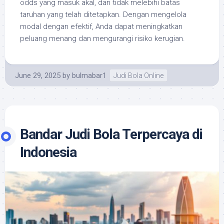
odds yang masuk akal, dan tidak melebihi batas
taruhan yang telah ditetapkan. Dengan mengelola
modal dengan efektif, Anda dapat meningkatkan
peluang menang dan mengurangi risiko kerugian.
June 29, 2025
by
bulmabar1
Judi Bola Online
Bandar Judi Bola Terpercaya di
Indonesia