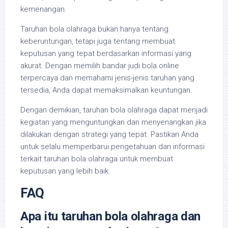
kemenangan.
Taruhan bola olahraga bukan hanya tentang
keberuntungan, tetapi juga tentang membuat
keputusan yang tepat berdasarkan informasi yang
akurat. Dengan memilih
bandar judi bola online
terpercaya dan memahami jenis-jenis taruhan yang
tersedia, Anda dapat memaksimalkan keuntungan.
Dengan demikian, taruhan bola olahraga dapat menjadi
kegiatan yang menguntungkan dan menyenangkan jika
dilakukan dengan strategi yang tepat. Pastikan Anda
untuk selalu memperbarui pengetahuan dan informasi
terkait taruhan bola olahraga untuk membuat
keputusan yang lebih baik.
FAQ
Apa itu taruhan bola olahraga dan