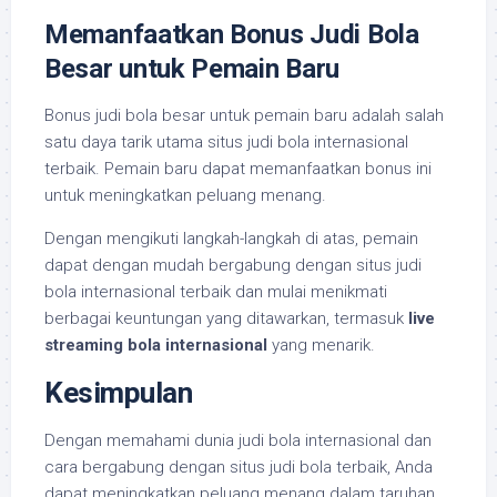
Memanfaatkan Bonus Judi Bola
Besar untuk Pemain Baru
Bonus judi bola besar
untuk pemain baru adalah salah
satu daya tarik utama situs judi bola internasional
terbaik. Pemain baru dapat memanfaatkan bonus ini
untuk meningkatkan peluang menang.
Dengan mengikuti langkah-langkah di atas, pemain
dapat dengan mudah bergabung dengan situs judi
bola internasional terbaik dan mulai menikmati
berbagai keuntungan yang ditawarkan, termasuk
live
streaming bola internasional
yang menarik.
Kesimpulan
Dengan memahami dunia judi bola internasional dan
cara bergabung dengan
situs judi bola terbaik
, Anda
dapat meningkatkan peluang menang dalam
taruhan