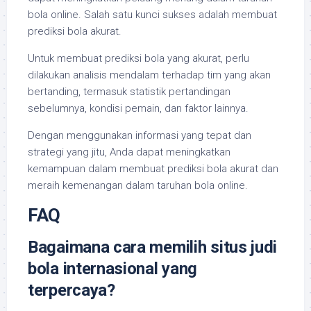
bola online
. Salah satu kunci sukses adalah membuat
prediksi bola akurat
.
Untuk membuat prediksi bola yang akurat, perlu
dilakukan analisis mendalam terhadap tim yang akan
bertanding, termasuk statistik pertandingan
sebelumnya, kondisi pemain, dan faktor lainnya.
Dengan menggunakan informasi yang tepat dan
strategi yang jitu, Anda dapat meningkatkan
kemampuan dalam membuat
prediksi bola akurat
dan
meraih kemenangan dalam taruhan bola online.
FAQ
Bagaimana cara memilih situs judi
bola internasional yang
terpercaya?