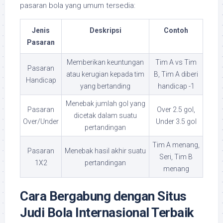
pasaran bola yang umum tersedia:
Jenis
Deskripsi
Contoh
Pasaran
Memberikan keuntungan
Tim A vs Tim
Pasaran
atau kerugian kepada tim
B, Tim A diberi
Handicap
yang bertanding
handicap -1
Menebak jumlah gol yang
Pasaran
Over 2.5 gol,
dicetak dalam suatu
Over/Under
Under 3.5 gol
pertandingan
Tim A menang,
Pasaran
Menebak hasil akhir suatu
Seri, Tim B
1X2
pertandingan
menang
Cara Bergabung dengan Situs
Judi Bola Internasional Terbaik