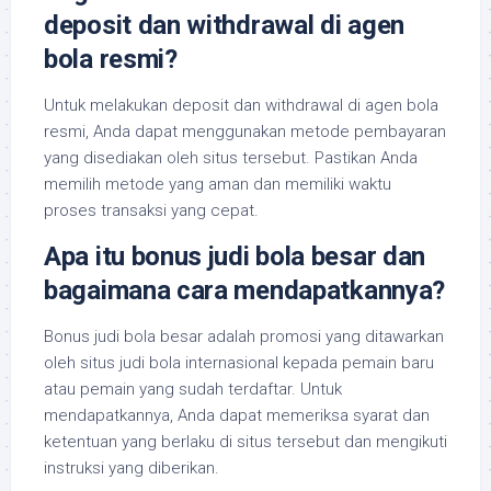
deposit dan withdrawal di agen
bola resmi?
Untuk melakukan deposit dan withdrawal di agen bola
resmi, Anda dapat menggunakan metode pembayaran
yang disediakan oleh situs tersebut. Pastikan Anda
memilih metode yang aman dan memiliki waktu
proses transaksi yang cepat.
Apa itu bonus judi bola besar dan
bagaimana cara mendapatkannya?
Bonus judi bola besar
adalah promosi yang ditawarkan
oleh situs judi bola internasional kepada pemain baru
atau pemain yang sudah terdaftar. Untuk
mendapatkannya, Anda dapat memeriksa syarat dan
ketentuan yang berlaku di situs tersebut dan mengikuti
instruksi yang diberikan.