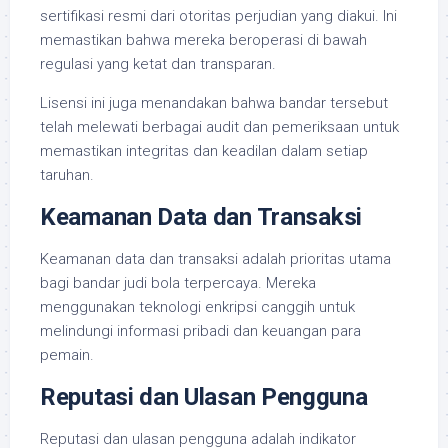
sertifikasi resmi dari otoritas perjudian yang diakui. Ini
memastikan bahwa mereka beroperasi di bawah
regulasi yang ketat dan transparan.
Lisensi ini juga menandakan bahwa bandar tersebut
telah melewati berbagai audit dan pemeriksaan untuk
memastikan integritas dan keadilan dalam setiap
taruhan.
Keamanan Data dan Transaksi
Keamanan data dan transaksi adalah prioritas utama
bagi bandar judi bola terpercaya. Mereka
menggunakan teknologi enkripsi canggih untuk
melindungi informasi pribadi dan keuangan para
pemain.
Reputasi dan Ulasan Pengguna
Reputasi dan ulasan pengguna adalah indikator