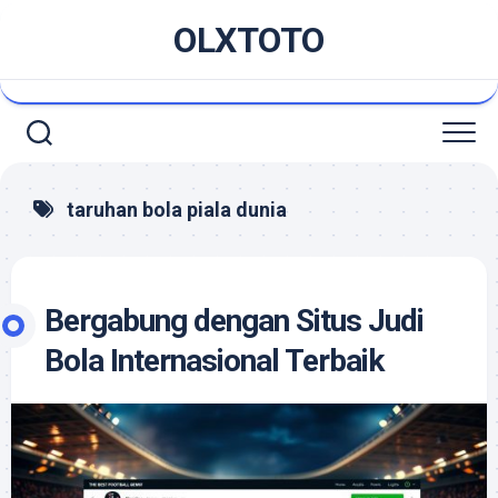
Skip
OLXTOTO
to
content
taruhan bola piala dunia
Bergabung dengan Situs Judi
Bola Internasional Terbaik