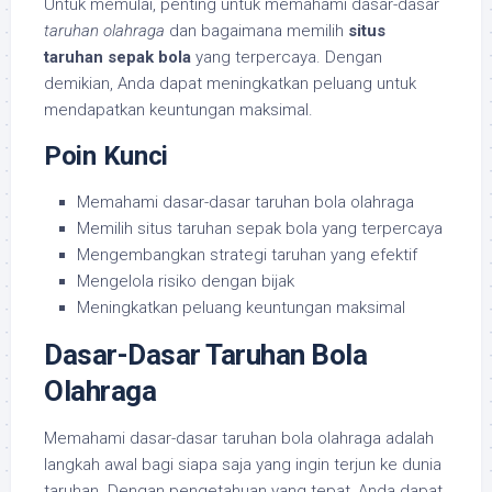
Untuk memulai, penting untuk memahami dasar-dasar
taruhan olahraga
dan bagaimana memilih
situs
taruhan sepak bola
yang terpercaya. Dengan
demikian, Anda dapat meningkatkan peluang untuk
mendapatkan keuntungan maksimal.
Poin Kunci
Memahami dasar-dasar
taruhan bola olahraga
Memilih
situs taruhan sepak bola
yang terpercaya
Mengembangkan strategi taruhan yang efektif
Mengelola risiko dengan bijak
Meningkatkan peluang keuntungan maksimal
Dasar-Dasar Taruhan Bola
Olahraga
Memahami dasar-dasar
taruhan bola olahraga
adalah
langkah awal bagi siapa saja yang ingin terjun ke dunia
taruhan. Dengan pengetahuan yang tepat, Anda dapat