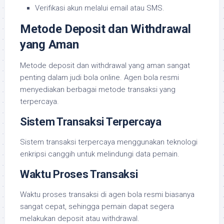
Verifikasi akun melalui email atau SMS.
Metode Deposit dan Withdrawal
yang Aman
Metode deposit dan withdrawal yang aman sangat
penting dalam judi bola online.
Agen bola resmi
menyediakan berbagai metode transaksi yang
terpercaya.
Sistem Transaksi Terpercaya
Sistem transaksi terpercaya menggunakan teknologi
enkripsi canggih untuk melindungi data pemain.
Waktu Proses Transaksi
Waktu proses transaksi di agen bola resmi biasanya
sangat cepat, sehingga pemain dapat segera
melakukan deposit atau withdrawal.