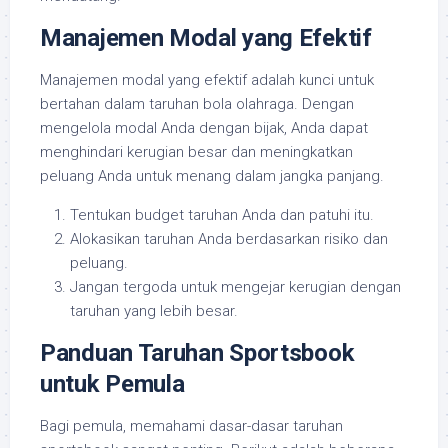
Manajemen Modal yang Efektif
Manajemen modal yang efektif adalah kunci untuk
bertahan dalam taruhan bola olahraga. Dengan
mengelola modal Anda dengan bijak, Anda dapat
menghindari kerugian besar dan meningkatkan
peluang Anda untuk menang dalam jangka panjang.
Tentukan budget taruhan Anda dan patuhi itu.
Alokasikan taruhan Anda berdasarkan risiko dan
peluang.
Jangan tergoda untuk mengejar kerugian dengan
taruhan yang lebih besar.
Panduan Taruhan Sportsbook
untuk Pemula
Bagi pemula, memahami dasar-dasar taruhan