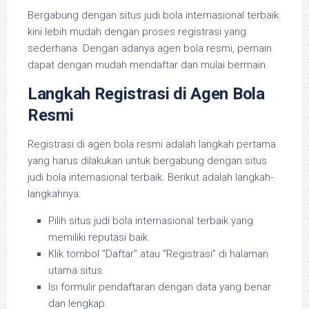
Bergabung dengan situs judi bola internasional terbaik
kini lebih mudah dengan proses registrasi yang
sederhana. Dengan adanya
agen bola resmi
, pemain
dapat dengan mudah mendaftar dan mulai bermain.
Langkah Registrasi di Agen Bola
Resmi
Registrasi di
agen bola resmi
adalah langkah pertama
yang harus dilakukan untuk bergabung dengan situs
judi bola internasional terbaik. Berikut adalah langkah-
langkahnya:
Pilih situs judi bola internasional terbaik yang
memiliki reputasi baik.
Klik tombol “Daftar” atau “Registrasi” di halaman
utama situs.
Isi formulir pendaftaran dengan data yang benar
dan lengkap.