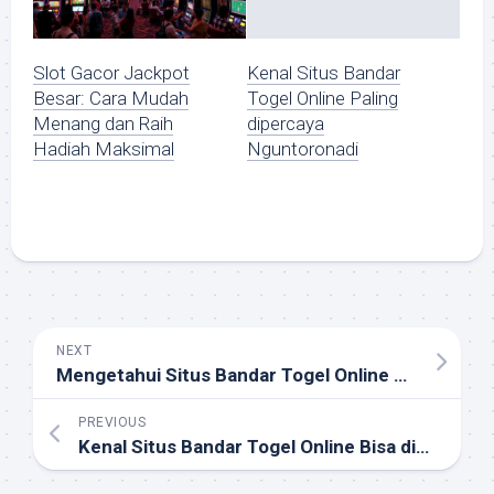
Slot Gacor Jackpot
Kenal Situs Bandar
Besar: Cara Mudah
Togel Online Paling
Menang dan Raih
dipercaya
Hadiah Maksimal
Nguntoronadi
NEXT
Mengetahui Situs Bandar Togel Online Bisa dipercaya Napabalano
PREVIOUS
Kenal Situs Bandar Togel Online Bisa dipercaya Talun