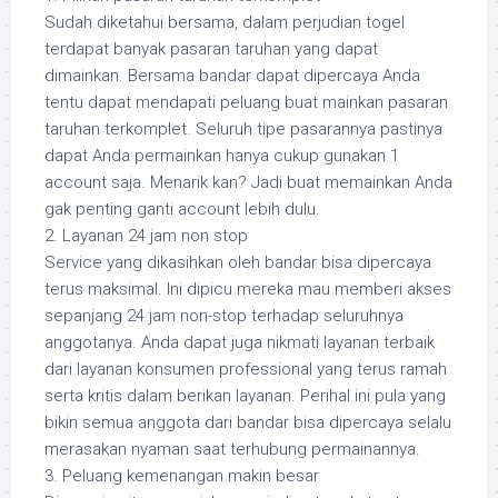
Sudah diketahui bersama, dalam perjudian togel
terdapat banyak pasaran taruhan yang dapat
dimainkan. Bersama bandar dapat dipercaya Anda
tentu dapat mendapati peluang buat mainkan pasaran
taruhan terkomplet. Seluruh tipe pasarannya pastinya
dapat Anda permainkan hanya cukup gunakan 1
account saja. Menarik kan? Jadi buat memainkan Anda
gak penting ganti account lebih dulu.
2. Layanan 24 jam non stop
Service yang dikasihkan oleh bandar bisa dipercaya
terus maksimal. Ini dipicu mereka mau memberi akses
sepanjang 24 jam non-stop terhadap seluruhnya
anggotanya. Anda dapat juga nikmati layanan terbaik
dari layanan konsumen professional yang terus ramah
serta kritis dalam berikan layanan. Perihal ini pula yang
bikin semua anggota dari bandar bisa dipercaya selalu
merasakan nyaman saat terhubung permainannya.
3. Peluang kemenangan makin besar