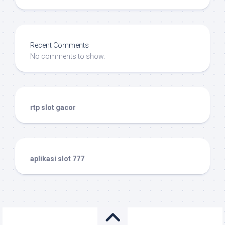
Recent Comments
No comments to show.
rtp slot gacor
aplikasi slot 777