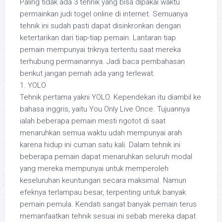
Paling tidak ada 3 tehnik yang bisa dipakai waktu
permainkan judi togel online di internet. Semuanya
tehnik ini sudah pasti dapat disinkronkan dengan
ketertarikan dari tiap-tiap pemain. Lantaran tiap
pemain mempunyai triknya tertentu saat mereka
terhubung permainannya. Jadi baca pembahasan
berikut jangan pernah ada yang terlewat.
1. YOLO
Tehnik pertama yakni YOLO. Kependekan itu diambil ke
bahasa inggris, yaitu You Only Live Once. Tujuannya
ialah beberapa pemain mesti ngotot di saat
menaruhkan semua waktu udah mempunyai arah
karena hidup ini cuman satu kali. Dalam tehnik ini
beberapa pemain dapat menaruhkan seluruh modal
yang mereka mempunyai untuk memperoleh
keseluruhan keuntungan secara maksimal. Namun
efeknya terlampau besar, terpenting untuk banyak
pemain pemula. Kendati sangat banyak pemain terus
memanfaatkan tehnik sesuai ini sebab mereka dapat