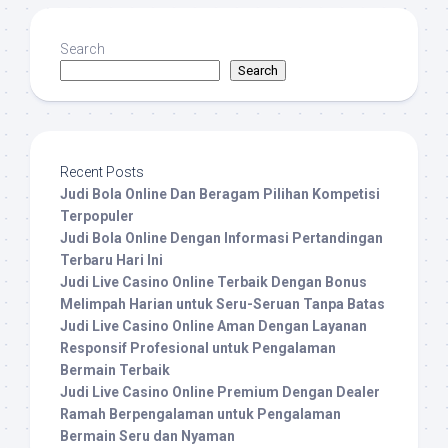
Search
Search
Recent Posts
Judi Bola Online Dan Beragam Pilihan Kompetisi
Terpopuler
Judi Bola Online Dengan Informasi Pertandingan
Terbaru Hari Ini
Judi Live Casino Online Terbaik Dengan Bonus
Melimpah Harian untuk Seru-Seruan Tanpa Batas
Judi Live Casino Online Aman Dengan Layanan
Responsif Profesional untuk Pengalaman
Bermain Terbaik
Judi Live Casino Online Premium Dengan Dealer
Ramah Berpengalaman untuk Pengalaman
Bermain Seru dan Nyaman