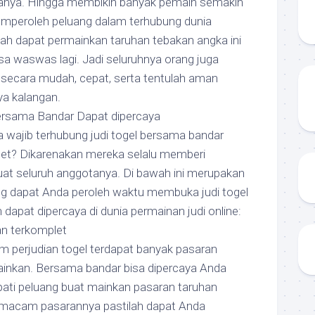
tanya. Hingga membikin banyak pemain semakin
memperoleh peluang dalam terhubung dunia
lah dapat permainkan taruhan tebakan angka ini
asa waswas lagi. Jadi seluruhnya orang juga
 secara mudah, cepat, serta tentulah aman
ya kalangan.
rsama Bandar Dapat dipercaya
wajib terhubung judi togel bersama bandar
ernet? Dikarenakan mereka selalu memberi
at seluruh anggotanya. Di bawah ini merupakan
 dapat Anda peroleh waktu membuka judi togel
dapat dipercaya di dunia permainan judi online:
an terkomplet
m perjudian togel terdapat banyak pasaran
ainkan. Bersama bandar bisa dipercaya Anda
pati peluang buat mainkan pasaran taruhan
 macam pasarannya pastilah dapat Anda