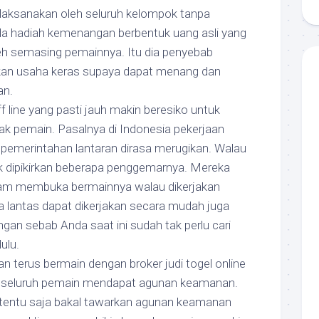
aksanakan oleh seluruh kelompok tanpa
nda hadiah kemenangan berbentuk uang asli yang
leh semasing pemainnya. Itu dia penyebab
kan usaha keras supaya dapat menang dan
an.
f line yang pasti jauh makin beresiko untuk
ak pemain. Pasalnya di Indonesia pekerjaan
eh pemerintahan lantaran dirasa merugikan. Walau
ak dipikirkan beberapa penggemarnya. Mereka
lam membuka bermainnya walau dikerjakan
a lantas dapat dikerjakan secara mudah juga
ngan sebab Anda saat ini sudah tak perlu cari
ulu.
 terus bermain dengan broker judi togel online
a seluruh pemain mendapat agunan keamanan.
i tentu saja bakal tawarkan agunan keamanan