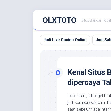
Skip
OLXTOTO
to
Situs Bandar Togel
content
Judi Live Casino Online
Judi Sa
Kenal Situs 
dipercaya Ta
Toto atau judi togel te
judi sampai waktu ini.
saat sebelum ada inter