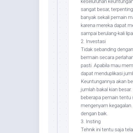
keseluruhan keuntunga
sangat besar, terpenti
banyak sekali pemain m
karena mereka dapat m
sampai berulang-kali lipa
2. Investasi
Tidak sebanding dengan 
bermain secara perlaha
pasti. Apabila mau mema
dapat menduplikasi jum
Keuntungannya akan ber
jumlah bakal kian besar
beberapa pemain tentu s
mengenyam kegagalan.
dengan baik.
3. Insting
Tehnik ini tentu saja te