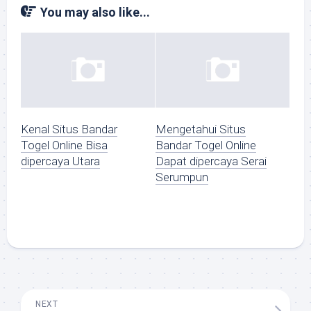
You may also like...
Kenal Situs Bandar
Mengetahui Situs
Togel Online Bisa
Bandar Togel Online
dipercaya Utara
Dapat dipercaya Serai
Serumpun
NEXT