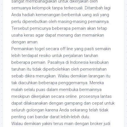
sangat membahagiakan untuk dikerjakan oleh
semuanya kelompok tanpa terkecuali. Ditambah lagi
Anda hadiah kemenangan berbentuk uang asli yang
perlu diperebutkan oleh masing-masing pemainnya.
Tersebut pemicunya beberapa pemain akan tetap
usaha keras agar dapat menang dan memainkan
dengan aman.
Permainkan togel secara off line yang pasti semakin
lebih terdapat resiko untuk perjalanan taruhan
beberapa pemain. Pasalnya di Indonesia kesibukan
taruhan itu tidak diperbolehkan oleh pemerintahan
sebab dikira merugikan. Walau demikian larangan itu
tak diacuhkan beberapa penggemarnya. Mereka
malah selalu puas dalam membuka bermainnya
meskipun dikerjakan secara online. prosesnya lantas
dapat dilaksanakan dengan gampang dan cepat untuk
seluruh golongan karena Anda sekarang telah tidak
penting cari bandar darat lebih-lebih dulu.
Walau demikian yakini terus main dengan broker judi