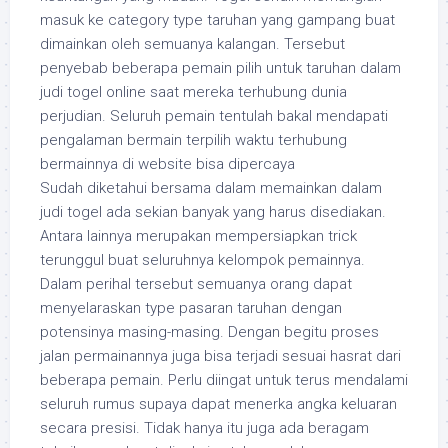
masuk ke category type taruhan yang gampang buat
dimainkan oleh semuanya kalangan. Tersebut
penyebab beberapa pemain pilih untuk taruhan dalam
judi togel online saat mereka terhubung dunia
perjudian. Seluruh pemain tentulah bakal mendapati
pengalaman bermain terpilih waktu terhubung
bermainnya di website bisa dipercaya
Sudah diketahui bersama dalam memainkan dalam
judi togel ada sekian banyak yang harus disediakan.
Antara lainnya merupakan mempersiapkan trick
terunggul buat seluruhnya kelompok pemainnya.
Dalam perihal tersebut semuanya orang dapat
menyelaraskan type pasaran taruhan dengan
potensinya masing-masing. Dengan begitu proses
jalan permainannya juga bisa terjadi sesuai hasrat dari
beberapa pemain. Perlu diingat untuk terus mendalami
seluruh rumus supaya dapat menerka angka keluaran
secara presisi. Tidak hanya itu juga ada beragam