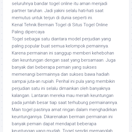
seluruhnya bandar togel online itu aman menjadi
partner taruhan. Jadi yakini selalu hati-hati saat
memutus untuk terjun di dunia seperti ini.
Kenal Tehnik Bermain Togel di Situs Togel Online
Paling dipercaya
Togel sebagai satu diantara model perjudian yang
paling popular buat semua kelompok pemainnya.
Karena permainan ini sanggup memberi kehebohan
dan keuntungan dengan saat yang bersamaan. Juga
banyak dari beberapa pemain yang sukses
memenangi bermainnya dan sukses bawa hadiah
sampai juta-an rupiah. Perihal ini pula yang membikin
perjudian satu ini selalu dimainkan oleh banyaknya
kalangan. Lantaran mereka mau meraih keuntungan
pada jumlah besar tiap saat terhubung permainannya.
Main togel pastinya amat ringan dalam menghadirkan
keuntungannya. Dikarenakan bermain permainan ini
banyak pemain dapat mendapat beberapa
keuntungan yang mudah. Togel sendiri memanglah