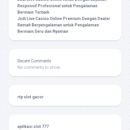
Responsif Profesional untuk Pengalaman
Bermain Terbaik
Judi Live Casino Online Premium Dengan Dealer
Ramah Berpengalaman untuk Pengalaman
Bermain Seru dan Nyaman
Recent Comments
No comments to show.
rtp slot gacor
aplikasi slot 777