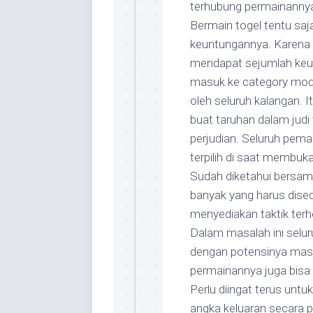
terhubung permainanny
Bermain togel tentu sa
keuntungannya. Karena 
mendapat sejumlah keu
masuk ke category mod
oleh seluruh kalangan.
buat taruhan dalam judi
perjudian. Seluruh pem
terpilih di saat membuk
Sudah diketahui bersam
banyak yang harus dise
menyediakan taktik ter
Dalam masalah ini selur
dengan potensinya masi
permainannya juga bisa 
Perlu diingat terus untu
angka keluaran secara pr