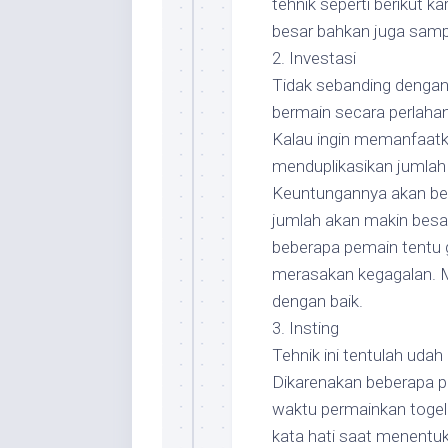
tehnik seperti berikut 
besar bahkan juga sampai
2. Investasi
Tidak sebanding dengan 
bermain secara perlaha
Kalau ingin memanfaatka
menduplikasikan jumlah
Keuntungannya akan be
jumlah akan makin besar
beberapa pemain tentu 
merasakan kegagalan. 
dengan baik.
3. Insting
Tehnik ini tentulah uda
Dikarenakan beberapa pe
waktu permainkan togel o
kata hati saat menentuk