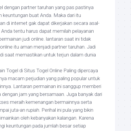
l dengan partner taruhan yang pas pastinya
 keuntungan buat Anda. Maka dari itu
n di internet gak dapat dikerjakan secara asal-
. Anda tentu harus dapat memilah pelayanan
permainan judi online. lantaran saat ini tidak
nline itu aman menjadi partner taruhan. Jadi
i di saat memastikan untuk terjun dalam dunia
n Togel di Situs Togel Online Paling dipercaya
nya macam perjudian yang paling popular untuk
nnya. Lantaran permainan ini sanggup memberi
 dengan jam yang bersamaan. Juga banyak dari
kses meraih kemenangan bermainnya serta
i juta-an rupiah. Perihal ini pula yang bikin
s dimainkan oleh kebanyakan kalangan. Karena
gi keuntungan pada jumlah besar setiap