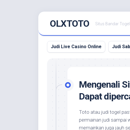
Skip
OLXTOTO
to
Situs Bandar Togel
content
Judi Live Casino Online
Judi Sa
Mengenali Si
Dapat diper
Toto atau judi togel pa
permainan judi sampai 
memainkan juga jauh se