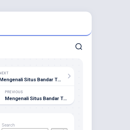
NEXT
Mengenali Situs Bandar Togel Online Paling dipercaya Pesisir Bukit
PREVIOUS
Mengenali Situs Bandar Togel Online Bisa dipercaya Padang Ulak Tanding
Search