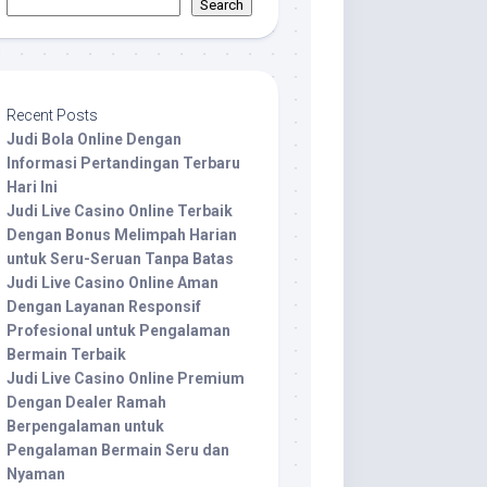
Search
Recent Posts
Judi Bola Online Dengan
Informasi Pertandingan Terbaru
Hari Ini
Judi Live Casino Online Terbaik
Dengan Bonus Melimpah Harian
untuk Seru-Seruan Tanpa Batas
Judi Live Casino Online Aman
Dengan Layanan Responsif
Profesional untuk Pengalaman
Bermain Terbaik
Judi Live Casino Online Premium
Dengan Dealer Ramah
Berpengalaman untuk
Pengalaman Bermain Seru dan
Nyaman